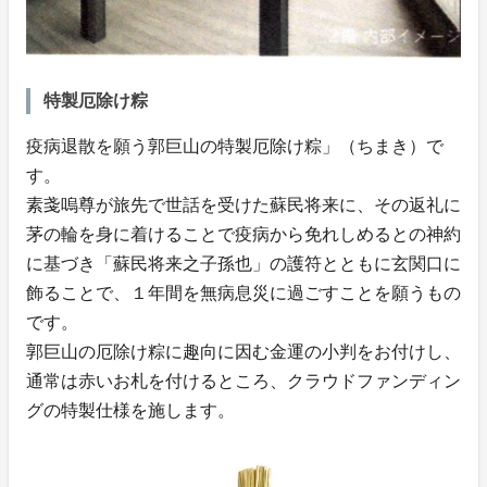
特製厄除け粽
疫病退散を願う郭巨山の特製厄除け粽」（ちまき）で
す。
素戔嗚尊が旅先で世話を受けた蘇民将来に、その返礼に
茅の輪を身に着けることで疫病から免れしめるとの神約
に基づき「蘇民将来之子孫也」の護符とともに玄関口に
飾ることで、１年間を無病息災に過ごすことを願うもの
です。
郭巨山の厄除け粽に趣向に因む金運の小判をお付けし、
通常は赤いお札を付けるところ、クラウドファンディン
グの特製仕様を施します。