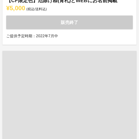
【CF限定色】厄除け粽(青札)とWEBにお名前掲載
¥5,000
(税込/送料込)
販売終了
ご提供予定時期：2022年7月中