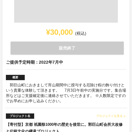
¥30,000
(税込)
販売終了
ご提供予定時期：2022年7月中
概要
郭巨山町におきまして宵山期間中に授与する厄除け粽の飾り付けと
いう貴重な体験して頂きます。 7月3日午前中の実施分です。集合場
所などはご支援確定後に連絡させていただきます。 ※人数限定ですの
でお早めにお申し込みください。
プロジェクト名
プロジェクトを見る
arrow_forward
【寄付型】京都 祇園祭1000年の歴史を後世に。郭巨山町会所大改修
と伝統文化の継承プロジェクト