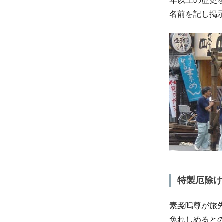
年以上の歴史
名前を記し掲
特製厄除け
素戔嗚尊が旅
免れしめると