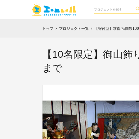
トップ
プロジェクト一覧
【寄付型】京都 祇園祭1
chevron_right
chevron_right
【10名限定】御山飾
まで