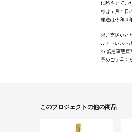
に略させてい
粽は７月１日
発送は令和４
※ご支援いただ
ルアドレスへ
※ 緊急事態
予めご了承く
このプロジェクトの他の商品