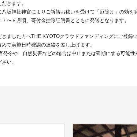
ただきます。
に八坂神社神官によりご祈祷お祓いを受けて「厄除け」の効を
年７〜８月頃、寄付金控除証明書とともに発送となります。
きました方へTHE KYOTOクラウドファンディングにご登録
改めて実施日時確認の連絡を差し上げます。
宣言発令や、自然災害などの場合は中止または延期にする可能性
ださい。