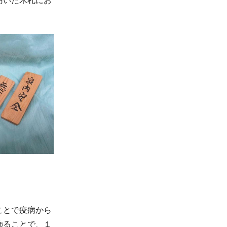
用いた木札にお
ことで疫病から
飾ることで、１