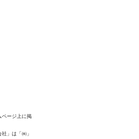
ムページ上に掲
会社」は「㈱」