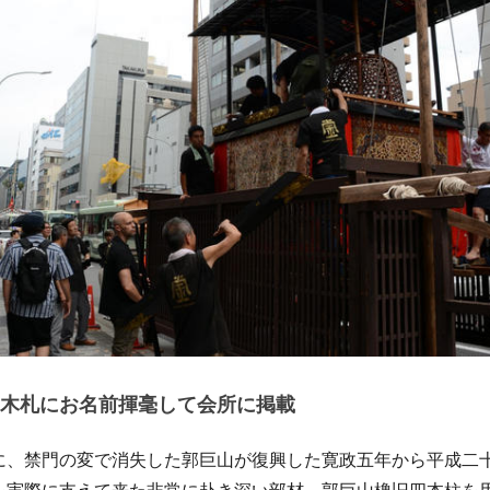
木札にお名前揮毫して会所に掲載
に、禁門の変で消失した郭巨山が復興した寛政五年から平成二