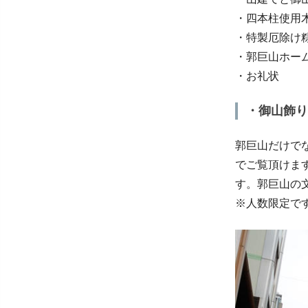
・四本柱使用
・特製厄除け
・郭巨山ホー
・お礼状
・御山飾り
郭巨山だけで
でご覧頂けま
す。郭巨山の
※人数限定で