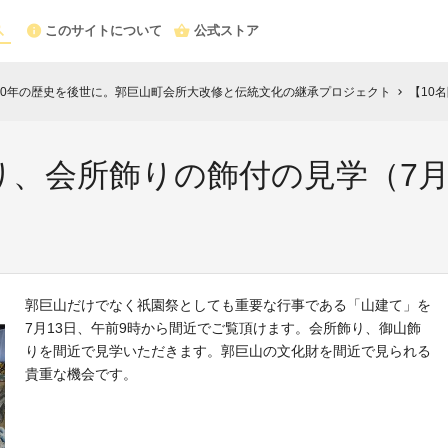
このサイトについて
公式ストア
000年の歴史を後世に。郭巨山町会所大改修と伝統文化の継承プロジェクト
【10名
chevron_right
り、会所飾りの飾付の見学（7月
郭巨山だけでなく祇園祭としても重要な行事である「山建て」を
7月13日、午前9時から間近でご覧頂けます。会所飾り、御山飾
りを間近で見学いただきます。郭巨山の文化財を間近で見られる
貴重な機会です。