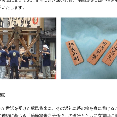
を実際に支えて来た非常に赴き深い部材、郭巨山櫓旧四本柱を
示いたします。
粽
先で世話を受けた蘇民将来に、その返礼に茅の輪を身に着ける
の神約に基づき「蘇民将来之子孫也」の護符とともに玄関口に