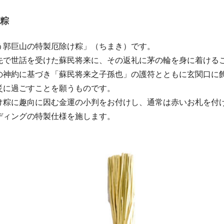
粽
う郭巨山の特製厄除け粽」（ちまき）です。
先で世話を受けた蘇民将来に、その返礼に茅の輪を身に着ける
の神約に基づき「蘇民将来之子孫也」の護符とともに玄関口に
災に過ごすことを願うものです。
け粽に趣向に因む金運の小判をお付けし、通常は赤いお札を付
ディングの特製仕様を施します。