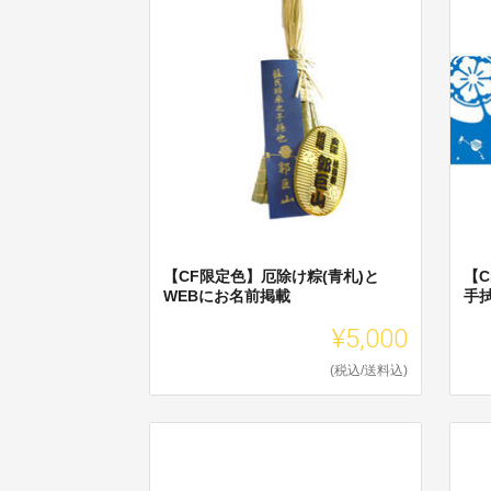
【CF限定色】厄除け粽(青札)と
【
WEBにお名前掲載
手
¥5,000
(税込/送料込)