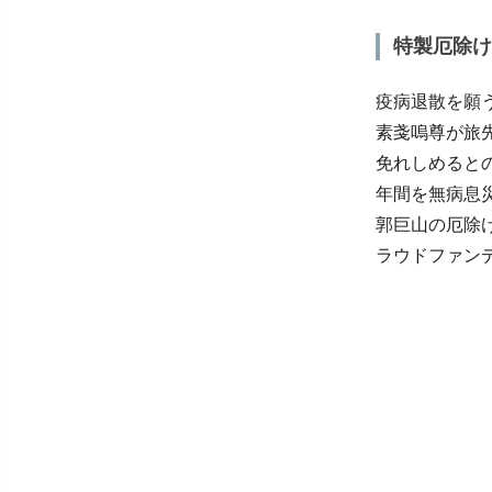
特製厄除け
疫病退散を願
素戔嗚尊が旅
免れしめると
年間を無病息
郭巨山の厄除
ラウドファン