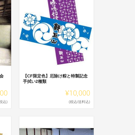
会
【CF限定色】厄除け粽と特製記念
手拭い2種類
000
¥10,000
(税込)
(税込/送料込)