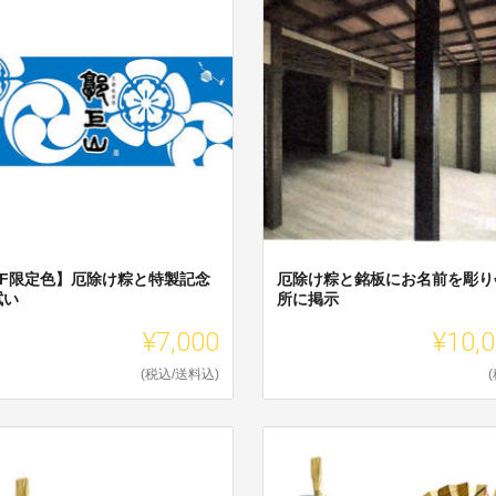
CF限定色】厄除け粽と特製記念
厄除け粽と銘板にお名前を彫り
拭い
所に掲示
¥7,000
¥10,
(税込/送料込)