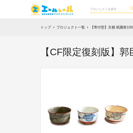
トップ
プロジェクト一覧
【寄付型】京都 祇園祭1
chevron_right
chevron_right
【CF限定復刻版】郭