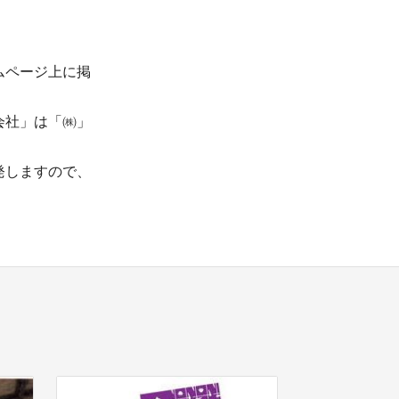
ムページ上に掲
会社」は「㈱」
発しますので、