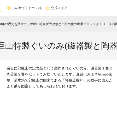
このサイトについて
公式ストア
000年の歴史を後世に。郭巨山町会所大改修と伝統文化の継承プロジェクト
【CF
chevron_right
巨山特製ぐいのみ(磁器製と陶器
過去に郭巨山の記念品として製作されたぐいのみ、磁器製１客と
陶器製２客をセットでお届けいたします。直径はおよそ6cmの京
焼・清水焼で郭巨山の由来である「郭巨釜掘り」の故事に因んだ
釜と鍬が図案としてあしらわれております。