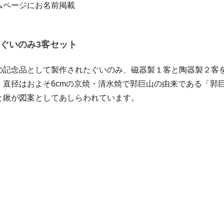
ムページにお名前掲載
ぐいのみ3客セット
の記念品として製作されたぐいのみ、磁器製１客と陶器製２客
。直径はおよそ6cmの京焼・清水焼で郭巨山の由来である「郭
と鍬が図案としてあしらわれています。