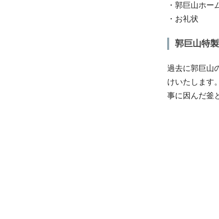
・郭巨山ホー
・お礼状
郭巨山特製
過去に郭巨山
けいたします
事に因んだ釜