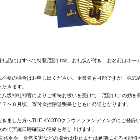
返礼品にはすべて特製厄除け粽、お礼状が付き、お名前はホー
。
載不要の場合はお申し出ください。企業名も可能ですが「株式
ただきます。
に八坂神社神官によりご祈祷お祓いを受けて「厄除け」の効を
年７〜８月頃、寄付金控除証明書とともに発送となります。
きました方へTHE KYOTOクラウドファンディングにご登録
改めて実施日時確認の連絡を差し上げます。
宣言発令や、自然災害などの場合は中止または延期にする可能性