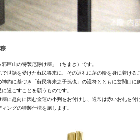
粽
う郭巨山の特製厄除け粽」（ちまき）です。
先で世話を受けた蘇民将来に、その返礼に茅の輪を身に着ける
の神約に基づき「蘇民将来之子孫也」の護符とともに玄関口に
災に過ごすことを願うものです。
け粽に趣向に因む金運の小判をお付けし、通常は赤いお札を付
ディングの特製仕様を施します。