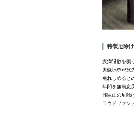
特製厄除け
疫病退散を願
素戔嗚尊が旅
免れしめると
年間を無病息
郭巨山の厄除
ラウドファン