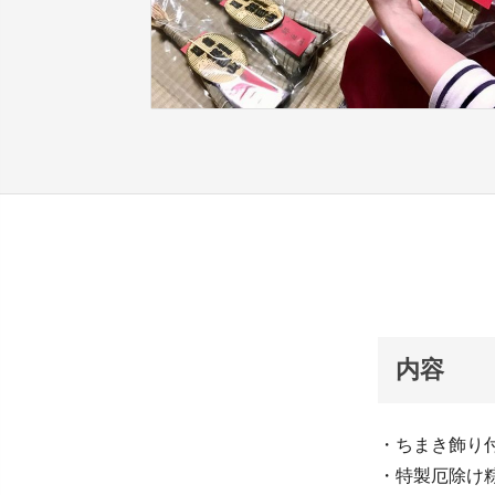
内容
・ちまき飾り
・特製厄除け