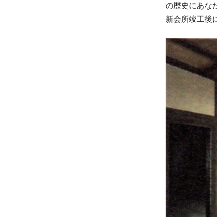
の歴史にあな
新会所竣工後