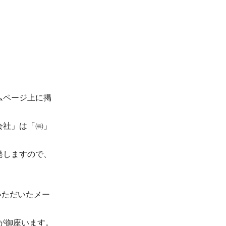
ムページ上に掲
会社」は「㈱」
発しますので、
いただいたメー
が御座います。