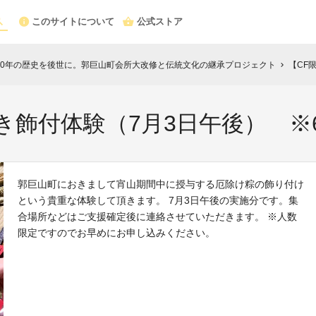
このサイトについて
公式ストア
000年の歴史を後世に。郭巨山町会所大改修と伝統文化の継承プロジェクト
【CF
chevron_right
き飾付体験（7月3日午後） ※
郭巨山町におきまして宵山期間中に授与する厄除け粽の飾り付け
という貴重な体験して頂きます。 7月3日午後の実施分です。集
合場所などはご支援確定後に連絡させていただきます。 ※人数
限定ですのでお早めにお申し込みください。