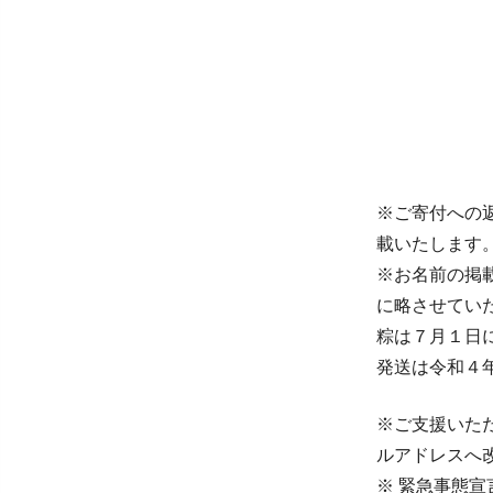
※ご寄付への
載いたします
※お名前の掲
に略させてい
粽は７月１日
発送は令和４
※ご支援いただ
ルアドレスへ
※ 緊急事態