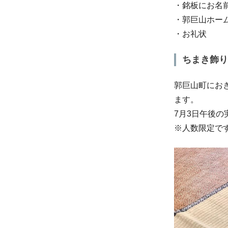
・銘板にお名
・郭巨山ホー
・お礼状
ちまき飾り
郭巨山町にお
ます。
7月3日午後
※人数限定で