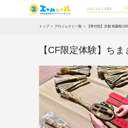
トップ
プロジェクト一覧
【寄付型】京都 祇園祭1
chevron_right
chevron_right
【CF限定体験】ちま