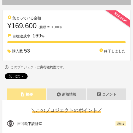
Success
stars
集まっている金額
¥169,600
(目標 ¥100,000)
169
flag
目標達成率
%
53
watch_later
購入数
終了しました
このプロジェクトは
実行確約型
です。
description
stars
chat
概要
新着情報
コメント
＼このプロジェクトのポイント／
吉谷靴下設計室
arrow_downward
詳細