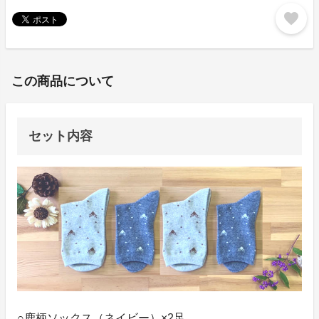
favorite
この商品について
セット内容
○鹿柄ソックス（ネイビー）×2足