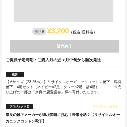
¥3,200
9
残り
(税込/送料込)
販売終了
ご提供予定時期：ご購入月の翌々月中旬から順次発送
概要
【Mサイズ（23-25㎝）】リサイクルオーガニックコットン靴下 鹿柄
靴下 4足セット（ネイビー×2足、グレー×2足 計4足） ※売
り上げの一部は「奈良の鹿愛護会」様へ寄付いたします。
プロジェクト名
プロジェクトを見る
arrow_forward
奈良の靴下メーカーが環境問題に挑む！未来を紡ぐ【リサイクルオー
ガニックコットン靴下】