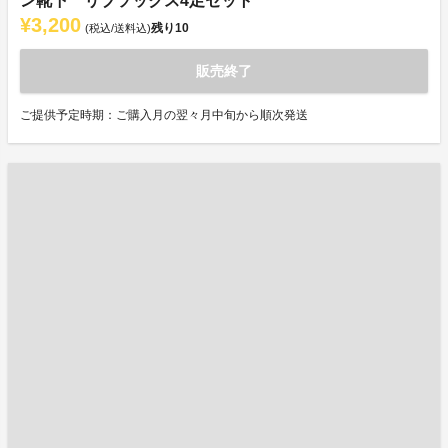
ン靴下 リブソックス4足セット
¥3,200
残り
10
(税込/送料込)
販売終了
ご提供予定時期：ご購入月の翌々月中旬から順次発送