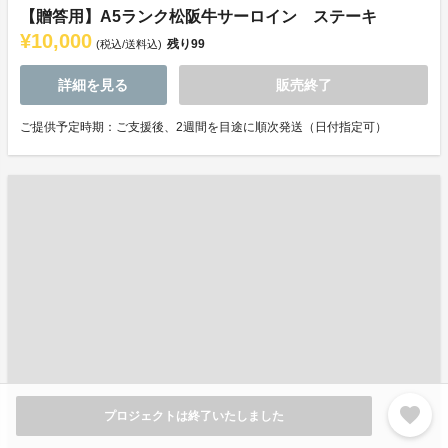
【贈答用】A5ランク松阪牛サーロイン ステーキ
¥10,000
残り
99
(税込/送料込)
詳細を見る
販売終了
ご提供予定時期：ご支援後、2週間を目途に順次発送（日付指定可）
favorite
プロジェクトは終了いたしました