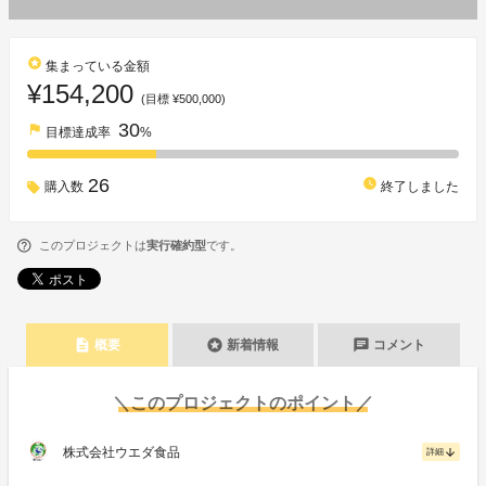
stars
集まっている金額
¥154,200
(目標 ¥500,000)
30
flag
目標達成率
%
26
watch_later
購入数
終了しました
このプロジェクトは
実行確約型
です。
description
stars
chat
概要
新着情報
コメント
＼このプロジェクトのポイント／
株式会社ウエダ食品
arrow_downward
詳細