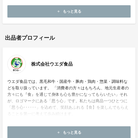
もっと見る
add
出品者プロフィール
株式会社ウエダ食品
ウエダ食品では、黒毛和牛・国産牛・豚肉・鶏肉・惣菜・調味料な
どを取り扱っています。 「消費者の方々はもちろん、地元生産者の
方々にも『食』を通じて身体も心も豊かになってもらいたい」それ
が、ロゴマークにある「思う心」です。私たちは商品一つひとつに
「思う心･･････」を込めて、笑顔あふれる【食】を楽しんでもらえ
ることを第一に考えて歩み続けます。
ホームページ：
https://ueda-food.net/
もっと見る
add
お問い合わせ：
ueda@ueda-food.net