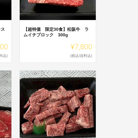
ース
【超特価 限定30食】松阪牛 ラ
ムイチブロック 300g
000
¥7,800
料込)
(税込/送料込)