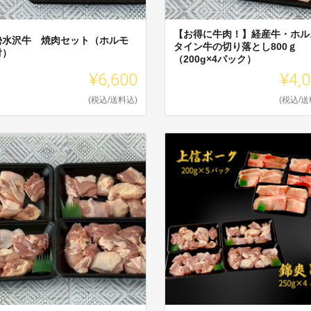
【お得に牛肉！】経産牛・ホル
勢水沢牛 焼肉セット（ホルモ
タイン牛の切り落とし800ｇ
付）
（200g×4パック）
¥6,600
¥4,
(税込/送料込)
(税込/送