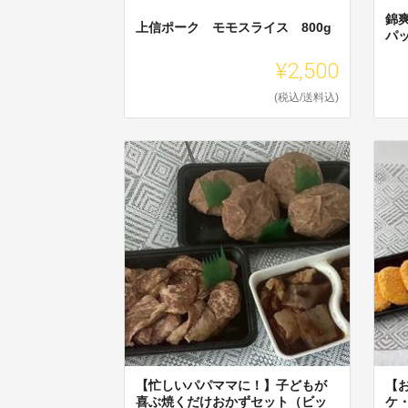
錦爽
上信ポーク モモスライス 800g
パ
¥2,500
(税込/送料込)
【忙しいパパママに！】子どもが
【
喜ぶ焼くだけおかずセット（ビッ
ケ