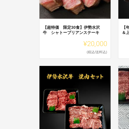
【超特価 限定30食】伊勢水沢
【
牛 シャトーブリアンステーキ
＆
¥20,000
(税込/送料込)