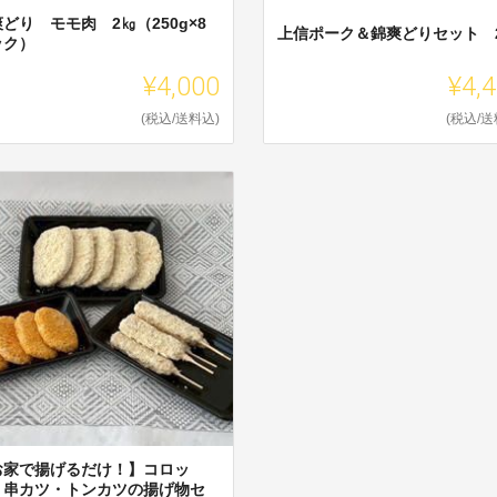
どり モモ肉 2㎏（250g×8
上信ポーク＆錦爽どりセット 
ック）
¥4,000
¥4,
(税込/送料込)
(税込/送
お家で揚げるだけ！】コロッ
・串カツ・トンカツの揚げ物セ