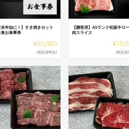
年末年始に！】すき焼きセット
【贈答用】A5ランク松阪牛ロ
上食お食事券
肉スライス
¥30,000
¥10,
(税込/送料込)
(税込/送