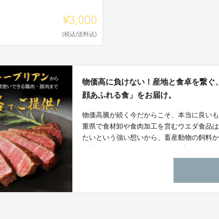
ト
¥3,000
(税込/送料込)
物価高に負けない！産地と食卓を繋ぐ
顔あふれる食」をお届け。
物価高騰が続く今だからこそ、本当に良い
重県で食材卸や食肉加工を営むウエダ食品
たいという強い想いから、畜産動物の飼料
食品を取り扱っています。このプロジェク
きる価格で皆様にお届けします。