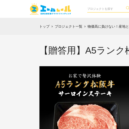
トップ
プロジェクト一覧
物価高に負けない！産地
chevron_right
chevron_right
【贈答用】A5ラン