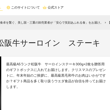
このサイトについて
公式ストア
と食卓を繋ぐ、美し国・三重の卸売業者が「安心で笑顔あふれる食」をお届け。
chevron_right
ク松阪牛サーロイン ステーキ
最高級A5ランク松阪牛 サーロインステーキ300g×2枚を贈答用
のギフトボックスに入れてお届けします。クリスマスのプレゼン
トに、年末年始のご挨拶に、最高級黒毛和牛のお肉はいかがです
か？ギフト商品を多く取り扱うウエダ食品が自信を持ってお届け
します。