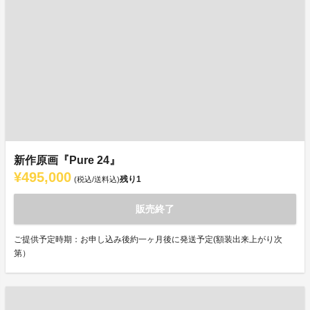
新作原画『Pure 24』
¥495,000
残り
1
(税込/送料込)
販売終了
ご提供予定時期：お申し込み後約一ヶ月後に発送予定(額装出来上がり次
第）