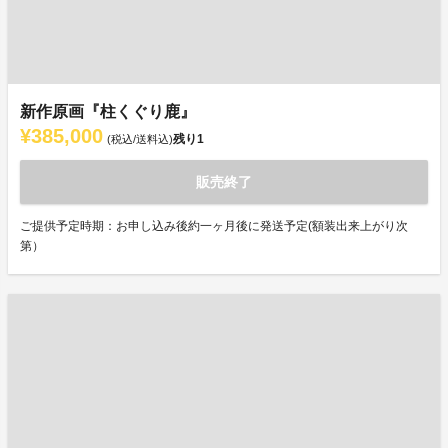
新作原画『柱くぐり鹿』
¥385,000
残り
1
(税込/送料込)
販売終了
ご提供予定時期：お申し込み後約一ヶ月後に発送予定(額装出来上がり次
第）