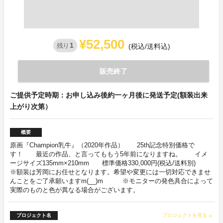
¥52,500
1
残り
(税込/送料込)
販売終了
ご提供予定時期：お申し込み後約一ヶ月後に発送予定(額装出来
上がり次第）
概要
原画『Champion乳牛』（2020年作品） 25th記念特別価格で
す！ 最近の作品、と言ってももう5年前になりますね。 イメ
ージサイズ135mm×210mm 標準価格330,000円(税込/送料別)
※額装は芳岡にお任せとなります。希望や変更には一切対応できませ
んことをご了承願いますm(__)m ※モニターの発色具合によって
実際のものと色が異なる場合がございます。
プロジェクト名
プロジェクトを見る
arrow_forward