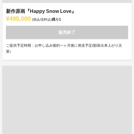
新作原画『Happy Snow Love』
¥495,000
残り
1
(税込/送料込)
販売終了
ご提供予定時期：お申し込み後約一ヶ月後に発送予定(額装出来上がり次
第）