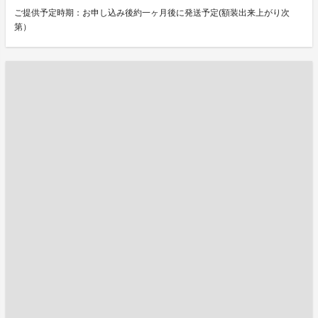
ご提供予定時期：お申し込み後約一ヶ月後に発送予定(額装出来上がり次
第）