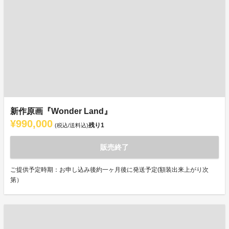
新作原画『Wonder Land』
¥990,000
残り
1
(税込/送料込)
販売終了
ご提供予定時期：お申し込み後約一ヶ月後に発送予定(額装出来上がり次
第）