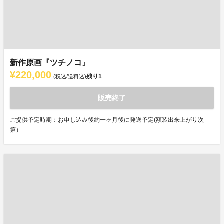
新作原画『ツチノコ』
¥220,000
残り
1
(税込/送料込)
販売終了
ご提供予定時期：お申し込み後約一ヶ月後に発送予定(額装出来上がり次
第）