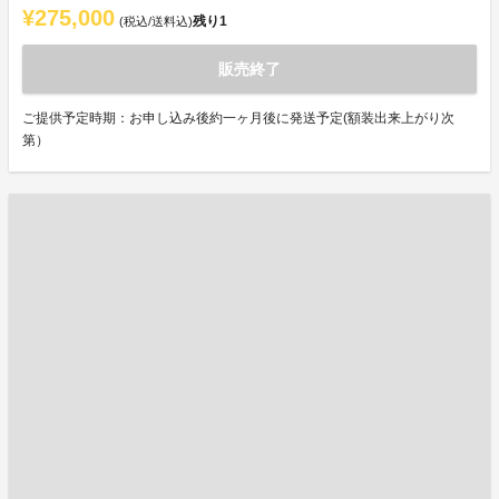
¥275,000
残り
1
(税込/送料込)
販売終了
ご提供予定時期：お申し込み後約一ヶ月後に発送予定(額装出来上がり次
第）