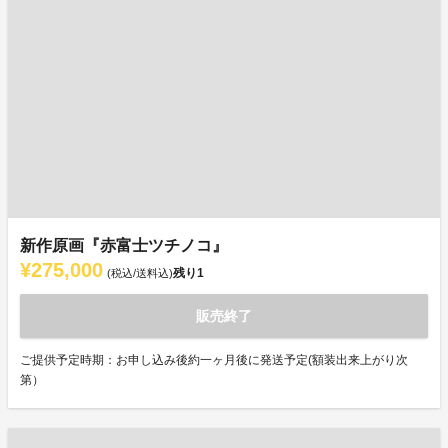
新作原画『赤富士ツチノコ』
¥275,000
残り
1
(税込/送料込)
販売終了
ご提供予定時期：お申し込み後約一ヶ月後に発送予定(額装出来上がり次
第）