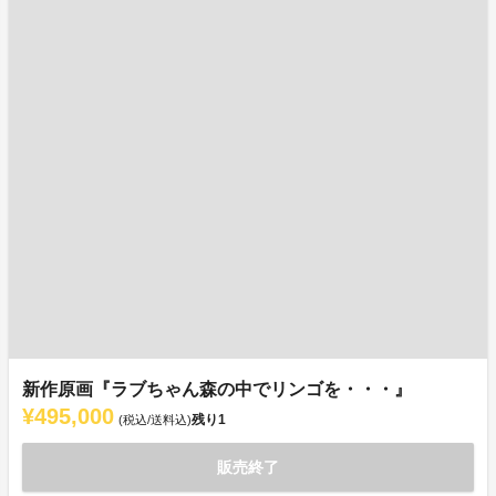
新作原画『ラブちゃん森の中でリンゴを・・・』
¥495,000
残り
1
(税込/送料込)
販売終了