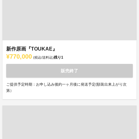
新作原画『TOUKAE』
¥770,000
残り
1
(税込/送料込)
販売終了
ご提供予定時期：お申し込み後約一ヶ月後に発送予定(額装出来上がり次
第）