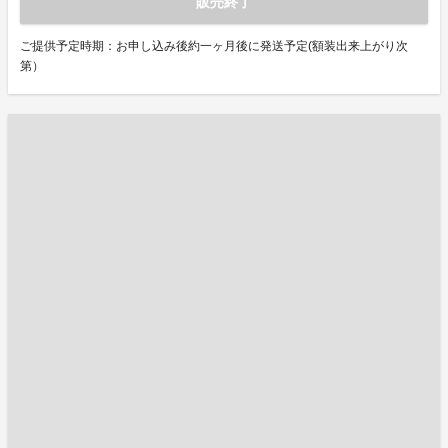
販売終了
ご提供予定時期：お申し込み後約一ヶ月後に発送予定(額装出来上がり次
第）