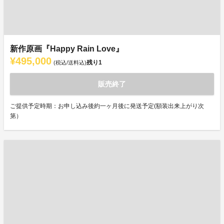
新作原画『Happy Rain Love』
¥495,000
残り
1
(税込/送料込)
販売終了
ご提供予定時期：お申し込み後約一ヶ月後に発送予定(額装出来上がり次
第）