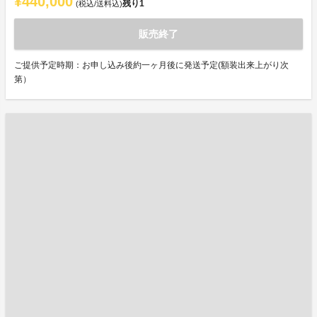
¥440,000
残り
1
(税込/送料込)
販売終了
ご提供予定時期：お申し込み後約一ヶ月後に発送予定(額装出来上がり次
第）