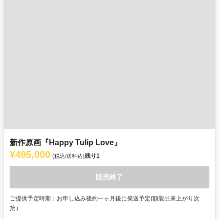
新作原画『Happy Tulip Love』
¥495,000
残り
1
(税込/送料込)
販売終了
ご提供予定時期：お申し込み後約一ヶ月後に発送予定(額装出来上がり次
第）