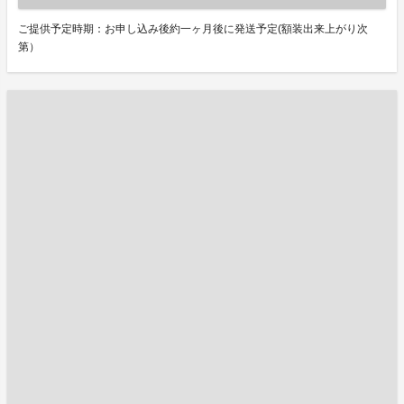
ご提供予定時期：お申し込み後約一ヶ月後に発送予定(額装出来上がり次
第）