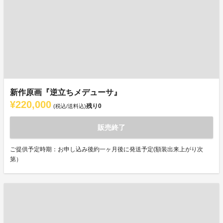
新作原画『逆立ちメデューサ』
¥220,000
残り
0
(税込/送料込)
販売終了
ご提供予定時期：お申し込み後約一ヶ月後に発送予定(額装出来上がり次
第）