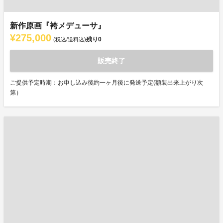
新作原画『袴メデューサ』
¥275,000
残り
0
(税込/送料込)
販売終了
ご提供予定時期：お申し込み後約一ヶ月後に発送予定(額装出来上がり次
第）