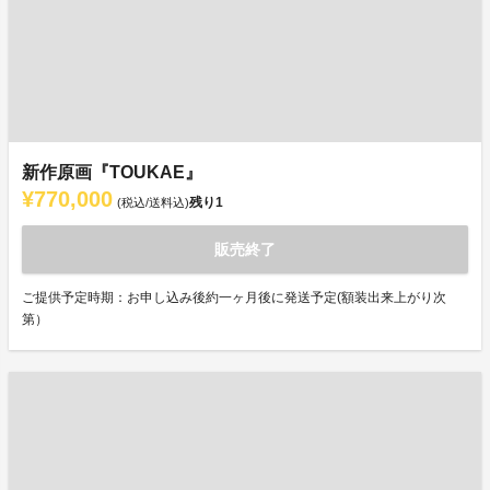
新作原画『TOUKAE』
¥770,000
残り
1
(税込/送料込)
販売終了
ご提供予定時期：お申し込み後約一ヶ月後に発送予定(額装出来上がり次
第）