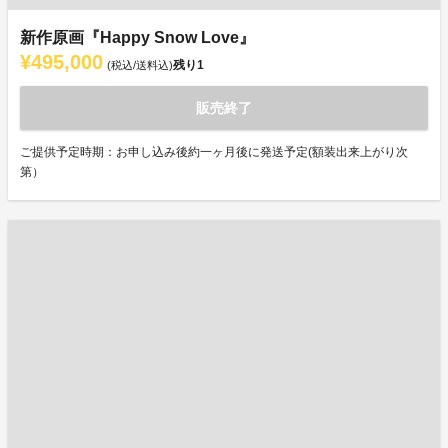
新作原画『Happy Snow Love』
¥495,000
残り
1
(税込/送料込)
販売終了
ご提供予定時期：お申し込み後約一ヶ月後に発送予定(額装出来上がり次
第）