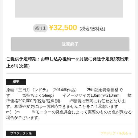
¥32,500
1
残り
(税込/送料込)
販売終了
ご提供予定時期：お申し込み後約一ヶ月後に発送予定(額装出来
上がり次第）
概要
原画『三日月ゴンドラ』（2014年作品） 25th記念特別価格で
す！ 気持ちよくSleep♪ イメージサイズ135mm×210mm 標
準価格297,000円(税込/送料別) ※額装は芳岡にお任せとなりま
す。希望や変更には一切対応できませんことをご了承願います
m(__)m ※モニターの発色具合によって実際のものと色が異なる
場合がございます。
プロジェクト名
プロジェクトを見る
arrow_forward