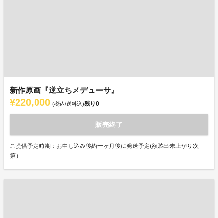
新作原画『逆立ちメデューサ』
¥220,000
残り
0
(税込/送料込)
販売終了
ご提供予定時期：お申し込み後約一ヶ月後に発送予定(額装出来上がり次
第）