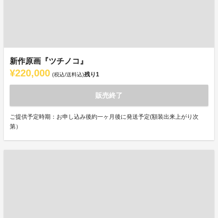
新作原画『ツチノコ』
¥220,000
残り
1
(税込/送料込)
販売終了
ご提供予定時期：お申し込み後約一ヶ月後に発送予定(額装出来上がり次
第）