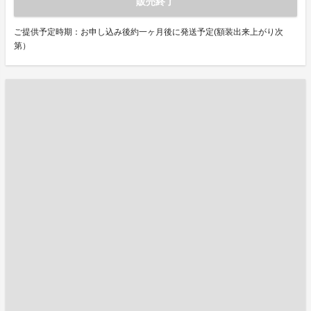
販売終了
ご提供予定時期：お申し込み後約一ヶ月後に発送予定(額装出来上がり次
第）