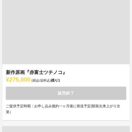
新作原画『赤富士ツチノコ』
¥275,000
残り
1
(税込/送料込)
販売終了
ご提供予定時期：お申し込み後約一ヶ月後に発送予定(額装出来上がり次
第）