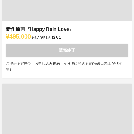
新作原画『Happy Rain Love』
¥495,000
残り
1
(税込/送料込)
販売終了
ご提供予定時期：お申し込み後約一ヶ月後に発送予定(額装出来上がり次
第）