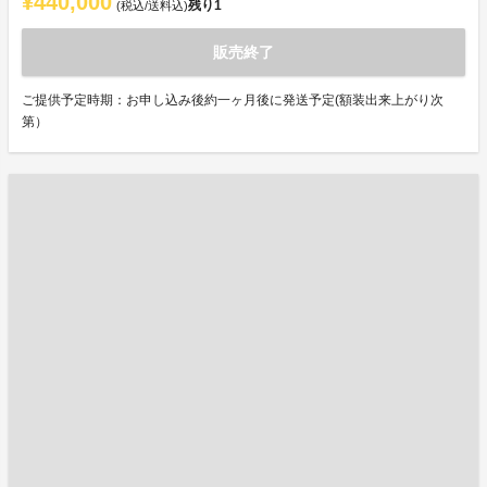
¥440,000
残り
1
(税込/送料込)
販売終了
ご提供予定時期：お申し込み後約一ヶ月後に発送予定(額装出来上がり次
第）