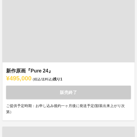
新作原画『Pure 24』
¥495,000
残り
1
(税込/送料込)
販売終了
ご提供予定時期：お申し込み後約一ヶ月後に発送予定(額装出来上がり次
第）