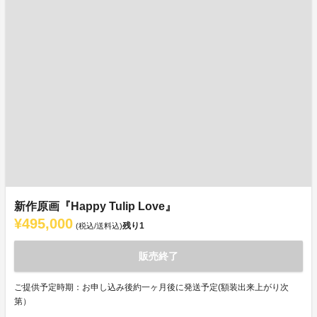
新作原画『Happy Tulip Love』
¥495,000
残り
1
(税込/送料込)
販売終了
ご提供予定時期：お申し込み後約一ヶ月後に発送予定(額装出来上がり次
第）