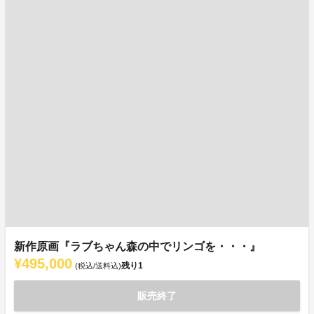
新作原画『ラブちゃん森の中でリンゴを・・・』
¥495,000
残り
1
(税込/送料込)
販売終了