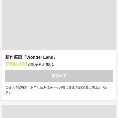
新作原画『Wonder Land』
¥990,000
残り
1
(税込/送料込)
販売終了
ご提供予定時期：お申し込み後約一ヶ月後に発送予定(額装出来上がり次
第）