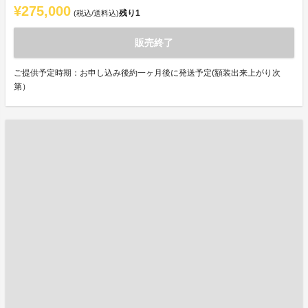
¥275,000
残り
1
(税込/送料込)
販売終了
ご提供予定時期：お申し込み後約一ヶ月後に発送予定(額装出来上がり次
第）