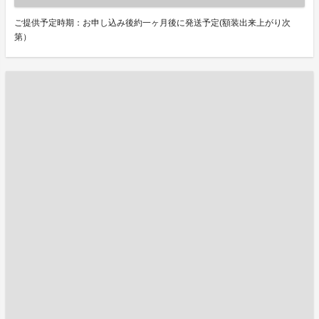
ご提供予定時期：お申し込み後約一ヶ月後に発送予定(額装出来上がり次
第）