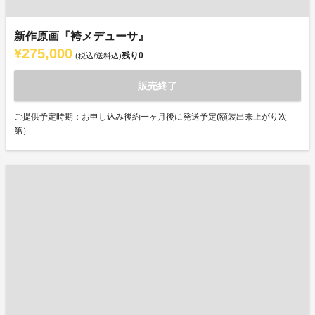
新作原画『袴メデューサ』
¥275,000
残り
0
(税込/送料込)
販売終了
ご提供予定時期：お申し込み後約一ヶ月後に発送予定(額装出来上がり次
第）