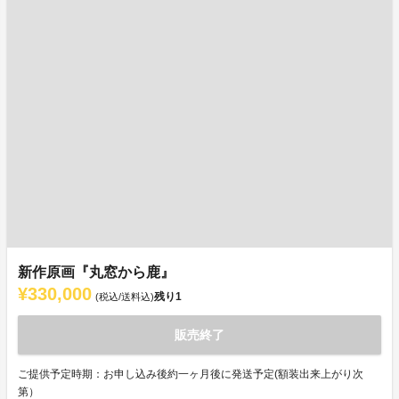
新作原画『丸窓から鹿』
¥330,000
残り
1
(税込/送料込)
販売終了
ご提供予定時期：お申し込み後約一ヶ月後に発送予定(額装出来上がり次
第）