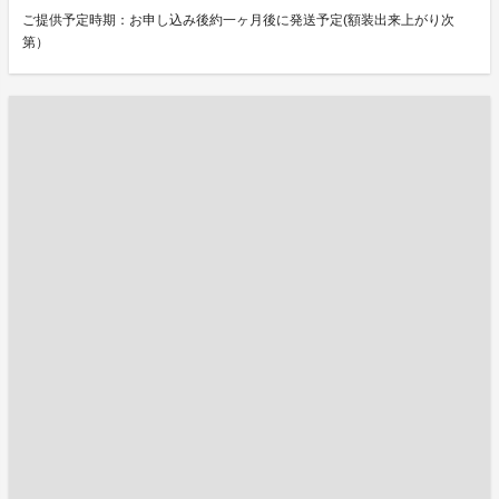
ご提供予定時期：お申し込み後約一ヶ月後に発送予定(額装出来上がり次
第）