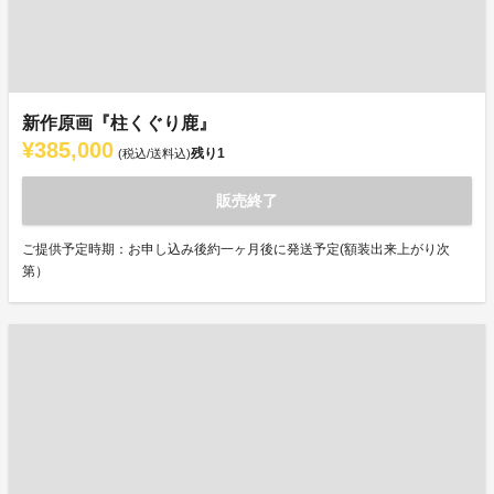
新作原画『柱くぐり鹿』
¥385,000
残り
1
(税込/送料込)
販売終了
ご提供予定時期：お申し込み後約一ヶ月後に発送予定(額装出来上がり次
第）