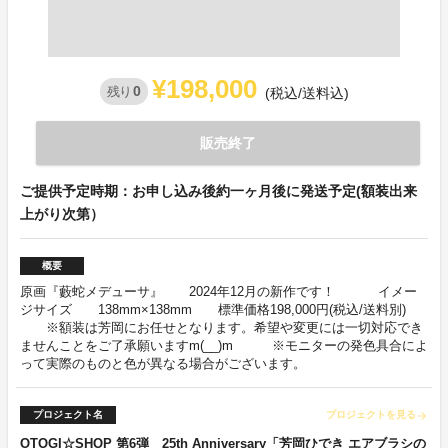
¥198,000
0
残り
(税込/送料込)
販売終了
ご提供予定時期：お申し込み後約一ヶ月後に発送予定(額装出来
上がり次第）
概要
原画『藪蛇メデューサ』 2024年12月の新作です！ イメー
ジサイズ 138mm×138mm 標準価格198,000円(税込/送料別)
※額装は芳岡にお任せとなります。希望や変更には一切対応でき
ませんことをご了承願いますm(__)m ※モニターの発色具合によ
って実際のものと色が異なる場合がございます。
プロジェクト名
プロジェクトを見る
arrow_forward
OTOGI☆SHOP 第6弾 25th Anniversary「芳岡ひでき エアブラシの