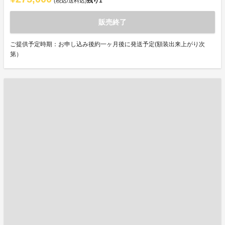
残り
1
(税込/送料込)
販売終了
ご提供予定時期：お申し込み後約一ヶ月後に発送予定(額装出来上がり次
第）