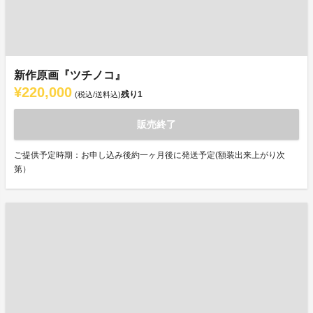
新作原画『ツチノコ』
¥220,000
残り
1
(税込/送料込)
販売終了
ご提供予定時期：お申し込み後約一ヶ月後に発送予定(額装出来上がり次
第）