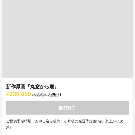
新作原画『丸窓から鹿』
¥330,000
残り
1
(税込/送料込)
販売終了
ご提供予定時期：お申し込み後約一ヶ月後に発送予定(額装出来上がり次
第）