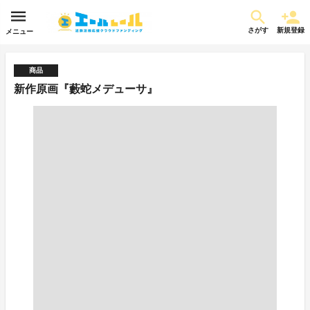
さがす
新規登録
メニュー
商品
新作原画『藪蛇メデューサ』