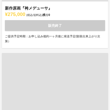
新作原画『袴メデューサ』
¥275,000
残り
0
(税込/送料込)
販売終了
ご提供予定時期：お申し込み後約一ヶ月後に発送予定(額装出来上がり次
第）