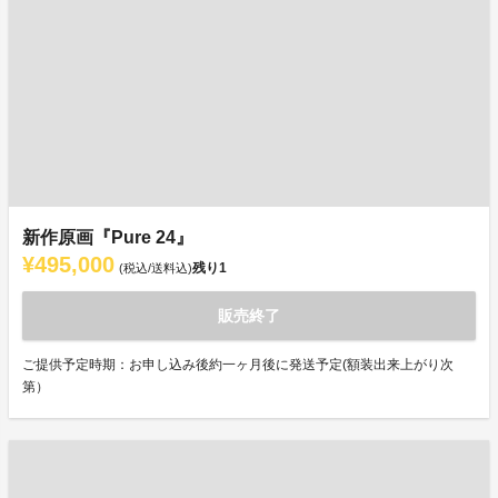
新作原画『Pure 24』
¥495,000
残り
1
(税込/送料込)
販売終了
ご提供予定時期：お申し込み後約一ヶ月後に発送予定(額装出来上がり次
第）