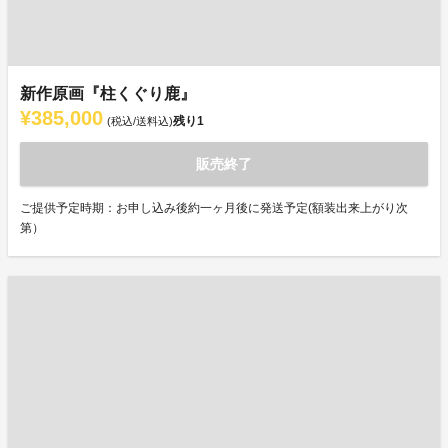
新作原画『柱くぐり鹿』
¥385,000
残り
1
(税込/送料込)
販売終了
ご提供予定時期：お申し込み後約一ヶ月後に発送予定(額装出来上がり次
第）