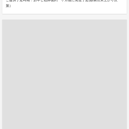
ご提供予定時期：お申し込み後約一ヶ月後に発送予定(額装出来上がり次
第）