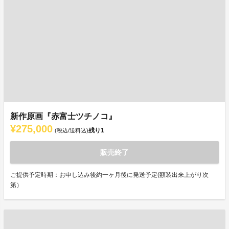
新作原画『赤富士ツチノコ』
¥275,000
残り
1
(税込/送料込)
販売終了
ご提供予定時期：お申し込み後約一ヶ月後に発送予定(額装出来上がり次
第）