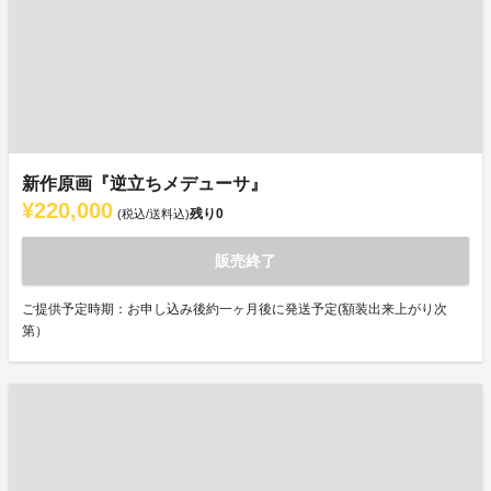
新作原画『逆立ちメデューサ』
¥220,000
残り
0
(税込/送料込)
販売終了
ご提供予定時期：お申し込み後約一ヶ月後に発送予定(額装出来上がり次
第）