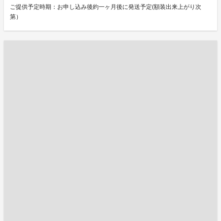
ご提供予定時期：お申し込み後約一ヶ月後に発送予定(額装出来上がり次
第）