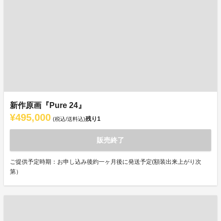
新作原画『Pure 24』
¥495,000
残り
1
(税込/送料込)
販売終了
ご提供予定時期：お申し込み後約一ヶ月後に発送予定(額装出来上がり次
第）