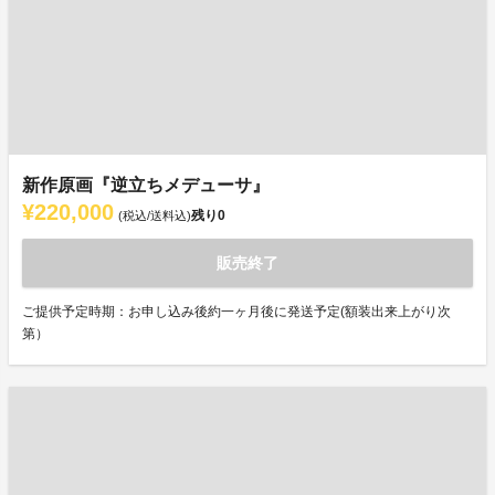
新作原画『逆立ちメデューサ』
¥220,000
残り
0
(税込/送料込)
販売終了
ご提供予定時期：お申し込み後約一ヶ月後に発送予定(額装出来上がり次
第）