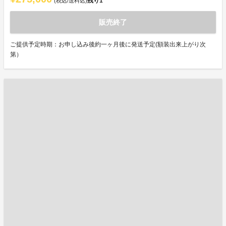
残り
1
(税込/送料込)
販売終了
ご提供予定時期：お申し込み後約一ヶ月後に発送予定(額装出来上がり次
第）