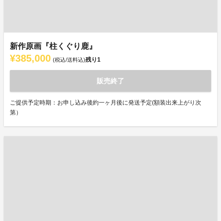
新作原画『柱くぐり鹿』
¥385,000
残り
1
(税込/送料込)
販売終了
ご提供予定時期：お申し込み後約一ヶ月後に発送予定(額装出来上がり次
第）