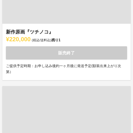
新作原画『ツチノコ』
¥220,000
残り
1
(税込/送料込)
販売終了
ご提供予定時期：お申し込み後約一ヶ月後に発送予定(額装出来上がり次
第）