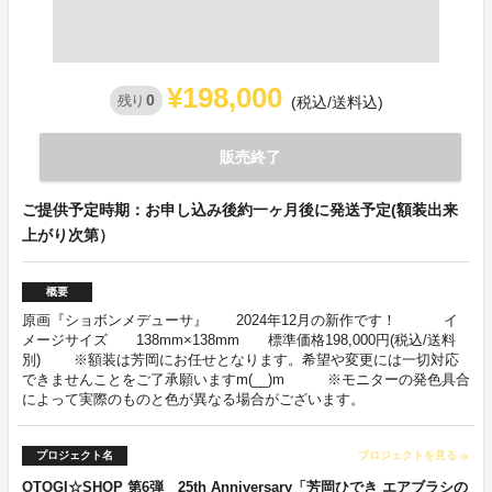
¥198,000
0
残り
(税込/送料込)
販売終了
ご提供予定時期：お申し込み後約一ヶ月後に発送予定(額装出来
上がり次第）
概要
原画『ショボンメデューサ』 2024年12月の新作です！ イ
メージサイズ 138mm×138mm 標準価格198,000円(税込/送料
別) ※額装は芳岡にお任せとなります。希望や変更には一切対応
できませんことをご了承願いますm(__)m ※モニターの発色具合
によって実際のものと色が異なる場合がございます。
プロジェクト名
プロジェクトを見る
arrow_forward
OTOGI☆SHOP 第6弾 25th Anniversary「芳岡ひでき エアブラシの