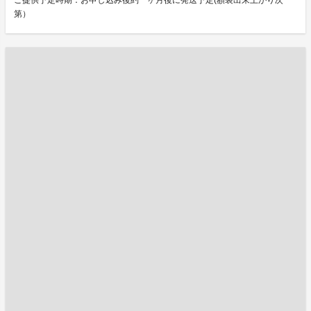
ご提供予定時期：お申し込み後約一ヶ月後に発送予定(額装出来上がり次
第）