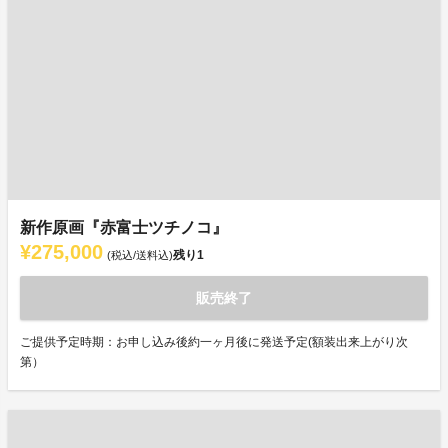
新作原画『赤富士ツチノコ』
¥275,000
残り
1
(税込/送料込)
販売終了
ご提供予定時期：お申し込み後約一ヶ月後に発送予定(額装出来上がり次
第）