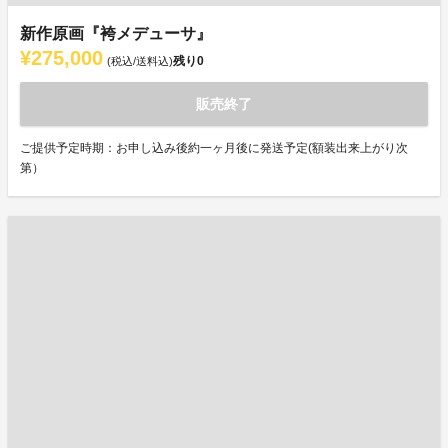
新作原画『袴メデューサ』
¥275,000
残り
0
(税込/送料込)
販売終了
ご提供予定時期：お申し込み後約一ヶ月後に発送予定(額装出来上がり次
第）