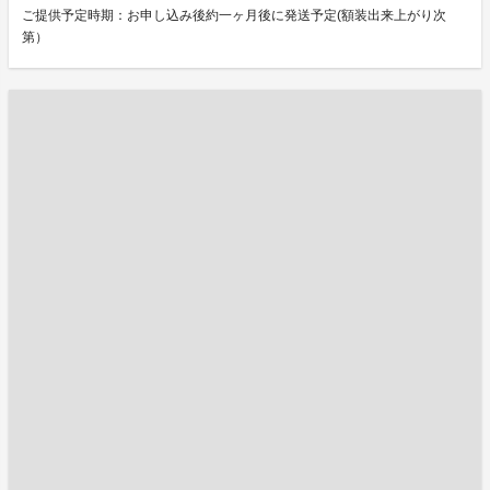
ご提供予定時期：お申し込み後約一ヶ月後に発送予定(額装出来上がり次
第）