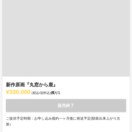
新作原画『丸窓から鹿』
¥330,000
残り
1
(税込/送料込)
販売終了
ご提供予定時期：お申し込み後約一ヶ月後に発送予定(額装出来上がり次
第）