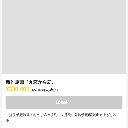
新作原画『丸窓から鹿』
¥330,000
残り
1
(税込/送料込)
販売終了
ご提供予定時期：お申し込み後約一ヶ月後に発送予定(額装出来上がり次
第）