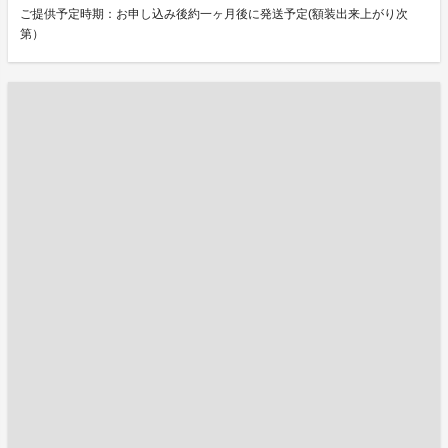
ご提供予定時期：お申し込み後約一ヶ月後に発送予定(額装出来上がり次
第）