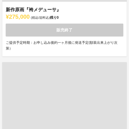
新作原画『袴メデューサ』
¥275,000
残り
0
(税込/送料込)
販売終了
ご提供予定時期：お申し込み後約一ヶ月後に発送予定(額装出来上がり次
第）