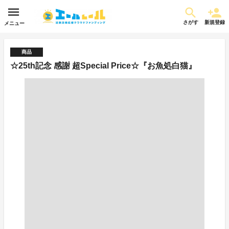
さがす
新規登録
メニュー
商品
☆25th記念 感謝 超Special Price☆『お魚処白猫』