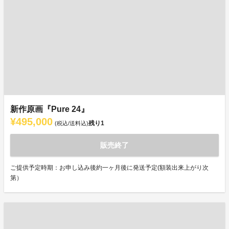
新作原画『Pure 24』
¥495,000
残り
1
(税込/送料込)
販売終了
ご提供予定時期：お申し込み後約一ヶ月後に発送予定(額装出来上がり次
第）