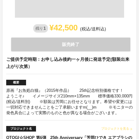
¥42,500
1
残り
(税込/送料込)
販売終了
ご提供予定時期：お申し込み後約一ヶ月後に発送予定(額装出来
上がり次第）
概要
原画『お魚処白猫』（2015年作品） 25th記念特別価格です！
ようこそ♪ イメージサイズ210mm×135mm 標準価格330,000円
(税込/送料別) ※額装は芳岡にお任せとなります。希望や変更には
一切対応できませんことをご了承願いますm(__)m ※モニターの
発色具合によって実際のものと色が異なる場合がございます。
プロジェクト名
プロジェクトを見る
arrow_forward
OTOGI☆SHOP 第6弾 25th Anniversary「芳岡ひでき エアブラシの