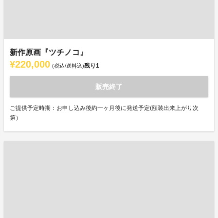
新作原画『ツチノコ』
¥220,000
残り
1
(税込/送料込)
販売終了
ご提供予定時期：お申し込み後約一ヶ月後に発送予定(額装出来上がり次
第）