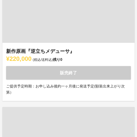
新作原画『逆立ちメデューサ』
¥220,000
残り
0
(税込/送料込)
販売終了
ご提供予定時期：お申し込み後約一ヶ月後に発送予定(額装出来上がり次
第）