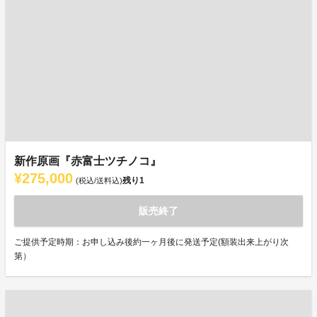
新作原画『赤富士ツチノコ』
¥275,000
残り
1
(税込/送料込)
販売終了
ご提供予定時期：お申し込み後約一ヶ月後に発送予定(額装出来上がり次
第）