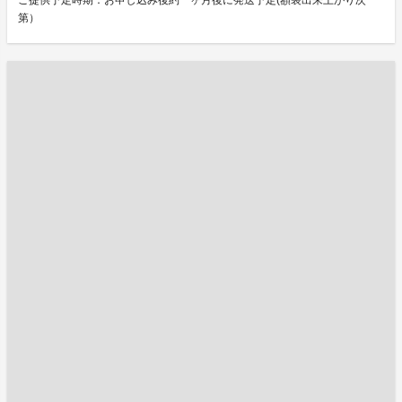
ご提供予定時期：お申し込み後約一ヶ月後に発送予定(額装出来上がり次
第）