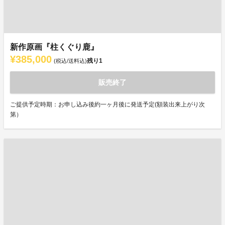
新作原画『柱くぐり鹿』
¥385,000
残り
1
(税込/送料込)
販売終了
ご提供予定時期：お申し込み後約一ヶ月後に発送予定(額装出来上がり次
第）