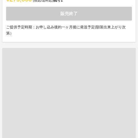
残り
1
(税込/送料込)
販売終了
ご提供予定時期：お申し込み後約一ヶ月後に発送予定(額装出来上がり次
第）