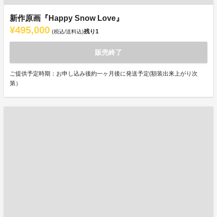
新作原画『Happy Snow Love』
¥495,000
残り
1
(税込/送料込)
販売終了
ご提供予定時期：お申し込み後約一ヶ月後に発送予定(額装出来上がり次
第）