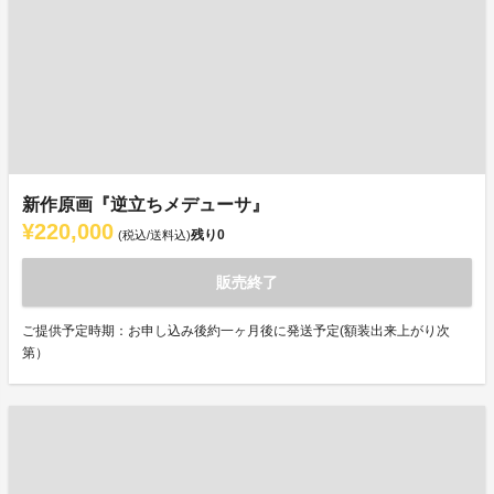
新作原画『逆立ちメデューサ』
¥220,000
残り
0
(税込/送料込)
販売終了
ご提供予定時期：お申し込み後約一ヶ月後に発送予定(額装出来上がり次
第）