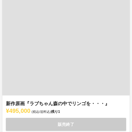
新作原画『ラブちゃん森の中でリンゴを・・・』
¥495,000
残り
1
(税込/送料込)
販売終了