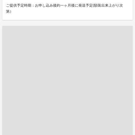
ご提供予定時期：お申し込み後約一ヶ月後に発送予定(額装出来上がり次
第）