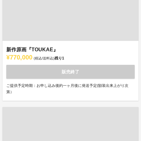
新作原画『TOUKAE』
¥770,000
残り
1
(税込/送料込)
販売終了
ご提供予定時期：お申し込み後約一ヶ月後に発送予定(額装出来上がり次
第）