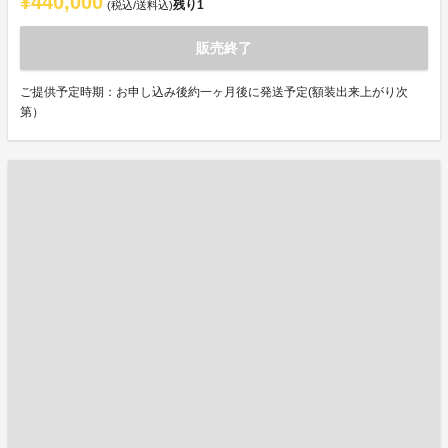
¥440,000
残り
1
(税込/送料込)
販売終了
ご提供予定時期：お申し込み後約一ヶ月後に発送予定(額装出来上がり次
第）