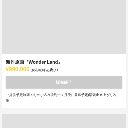
新作原画『Wonder Land』
¥990,000
残り
1
(税込/送料込)
販売終了
ご提供予定時期：お申し込み後約一ヶ月後に発送予定(額装出来上がり次
第）