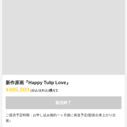
新作原画『Happy Tulip Love』
¥495,000
残り
1
(税込/送料込)
販売終了
ご提供予定時期：お申し込み後約一ヶ月後に発送予定(額装出来上がり次
第）