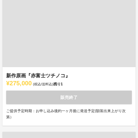
新作原画『赤富士ツチノコ』
¥275,000
残り
1
(税込/送料込)
販売終了
ご提供予定時期：お申し込み後約一ヶ月後に発送予定(額装出来上がり次
第）