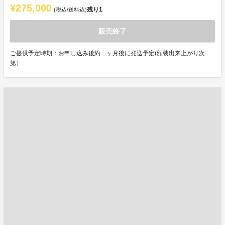
¥275,000
残り
1
(税込/送料込)
販売終了
ご提供予定時期：お申し込み後約一ヶ月後に発送予定(額装出来上がり次
第）