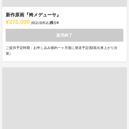
新作原画『袴メデューサ』
¥275,000
残り
0
(税込/送料込)
販売終了
ご提供予定時期：お申し込み後約一ヶ月後に発送予定(額装出来上がり次
第）