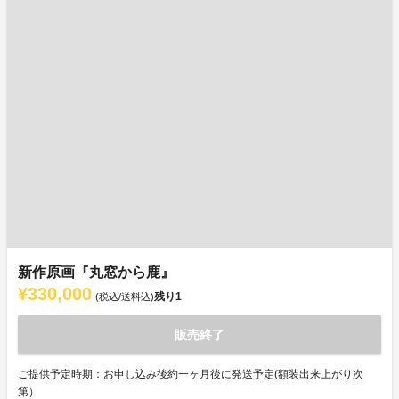
新作原画『丸窓から鹿』
¥330,000
残り
1
(税込/送料込)
販売終了
ご提供予定時期：お申し込み後約一ヶ月後に発送予定(額装出来上がり次
第）