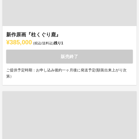
新作原画『柱くぐり鹿』
¥385,000
残り
1
(税込/送料込)
販売終了
ご提供予定時期：お申し込み後約一ヶ月後に発送予定(額装出来上がり次
第）