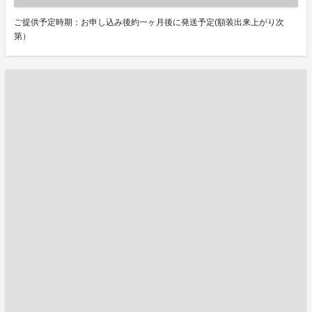
ご提供予定時期：お申し込み後約一ヶ月後に発送予定(額装出来上がり次
第）