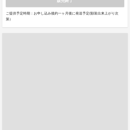
販売終了
ご提供予定時期：お申し込み後約一ヶ月後に発送予定(額装出来上がり次
第）