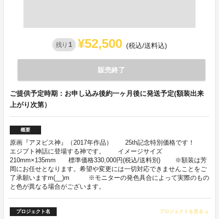
¥52,500
1
残り
(税込/送料込)
販売終了
ご提供予定時期：お申し込み後約一ヶ月後に発送予定(額装出来
上がり次第）
概要
原画『アヌビス神』（2017年作品） 25th記念特別価格です！
エジプト神話に登場する神です。 イメージサイズ
210mm×135mm 標準価格330,000円(税込/送料別) ※額装は芳
岡にお任せとなります。希望や変更には一切対応できませんことをご
了承願いますm(__)m ※モニターの発色具合によって実際のもの
と色が異なる場合がございます。
プロジェクト名
プロジェクトを見る
arrow_forward