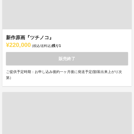
新作原画『ツチノコ』
¥220,000
残り
1
(税込/送料込)
販売終了
ご提供予定時期：お申し込み後約一ヶ月後に発送予定(額装出来上がり次
第）