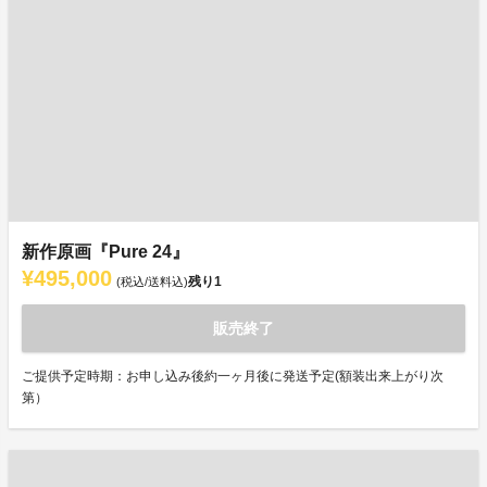
新作原画『Pure 24』
¥495,000
残り
1
(税込/送料込)
販売終了
ご提供予定時期：お申し込み後約一ヶ月後に発送予定(額装出来上がり次
第）