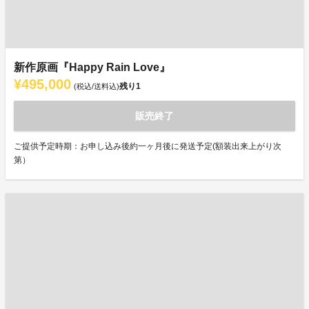
新作原画『Happy Rain Love』
¥495,000
残り
1
(税込/送料込)
販売終了
ご提供予定時期：お申し込み後約一ヶ月後に発送予定(額装出来上がり次
第）