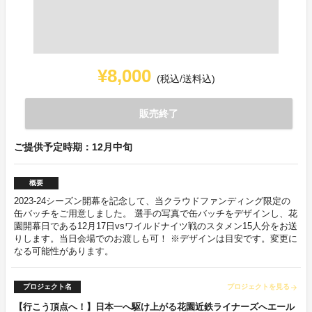
¥8,000
(税込/送料込)
販売終了
ご提供予定時期：12月中旬
概要
2023-24シーズン開幕を記念して、当クラウドファンディング限定の
缶バッチをご用意しました。 選手の写真で缶バッチをデザインし、花
園開幕日である12月17日vsワイルドナイツ戦のスタメン15人分をお送
りします。当日会場でのお渡しも可！ ※デザインは目安です。変更に
なる可能性があります。
プロジェクト名
プロジェクトを見る
arrow_forward
【行こう頂点へ！】日本一へ駆け上がる花園近鉄ライナーズへエール