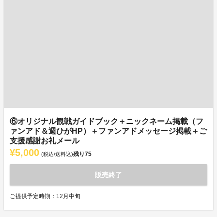
⑥オリジナル観戦ガイドブック＋ニックネーム掲載（フ
ァンアド＆週ひがHP）＋ファンアドメッセージ掲載＋ご
支援感謝お礼メール
¥5,000
残り
75
(税込/送料込)
販売終了
ご提供予定時期：12月中旬