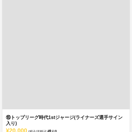
⑯トップリーグ時代1stジャージ(ライナーズ選手サイン
入り)
¥20,000
残り
0
(税込/送料込)