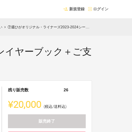
新規登録
ログイン
い
⑦週ひがオリジナル・ライナーズ2023-2024シーズンイヤーブック＋ご支援感謝のお礼メール
chevron_right
ズンイヤーブック＋ご支
残り販売数
26
¥20,000
(税込/送料込)
販売終了