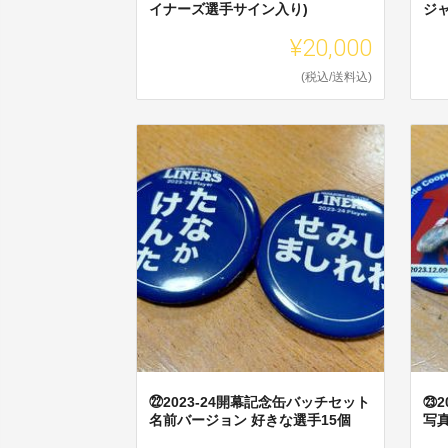
イナーズ選手サイン入り)
ジ
¥20,000
(税込/送料込)
㉒2023-24開幕記念缶バッチセット
㉓2
名前バージョン 好きな選手15個
写