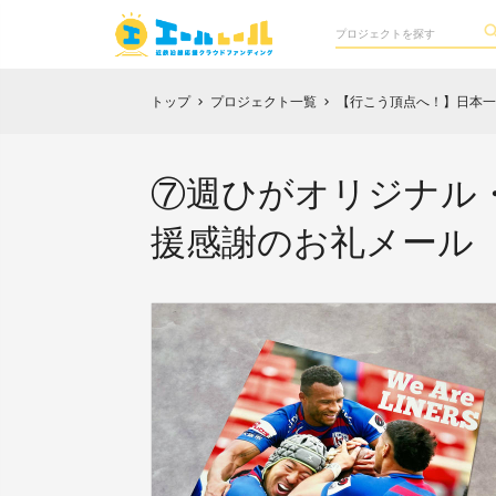
トップ
プロジェクト一覧
【行こう頂点へ！】日本一
chevron_right
chevron_right
⑦週ひがオリジナル・
援感謝のお礼メール