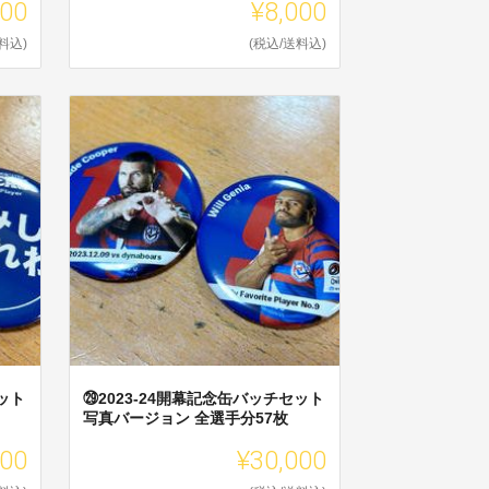
000
¥8,000
料込)
(税込/送料込)
ット
㉙2023-24開幕記念缶バッチセット
写真バージョン 全選手分57枚
000
¥30,000