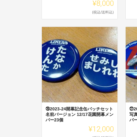
¥8,000
(税込/送料込)
㉖2023-24開幕記念缶バッチセット
㉗2
名前バージョン 12/17花園開幕メン
写真
バー23個
バー
¥12,000