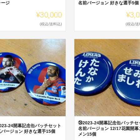
ャージ
名前バージョン 好きな選手5個
¥30,000
¥3,
(税込/送料込)
(税込/送
㉔2023-24開幕記念缶バッチセ
023-24開幕記念缶バッチセット
名前バージョン 12/17花園開
真バージョン 好きな選手15個
メン15個