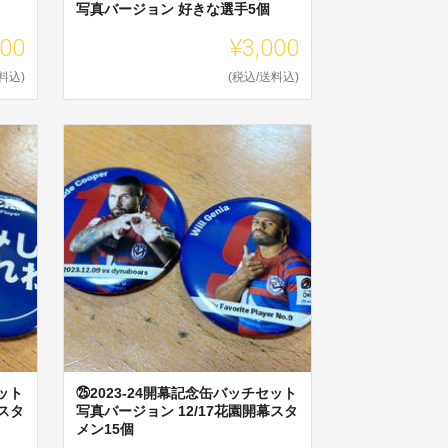
写真バージョン 好きな選手5個
000
¥3,000
料込)
(税込/送料込)
ット
㉕2023-24開幕記念缶バッチセット
幕スタ
写真バージョン 12/17花園開幕スタ
メン15個