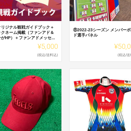
オリジナル観戦ガイドブック＋
⑧2022-23シーズン メンバー
ックネーム掲載（ファンアド＆
ド選手パネル
がHP）＋ファンアドメッセ...
¥5,000
¥50,
(税込/送料込)
(税込/送