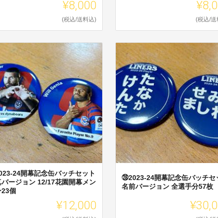
¥8,000
¥8,
(税込/送料込)
(税込/送
023-24開幕記念缶バッチセット
㉘2023-24開幕記念缶バッチセ
バージョン 12/17花園開幕メン
名前バージョン 全選手分57枚
23個
¥12,000
¥30,