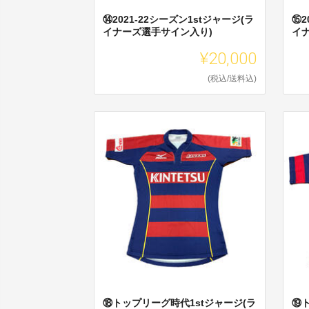
⑭2021-22シーズン1stジャージ(ラ
⑮2
イナーズ選手サイン入り)
イ
¥20,000
(税込/送料込)
⑱トップリーグ時代1stジャージ(ラ
⑲ト