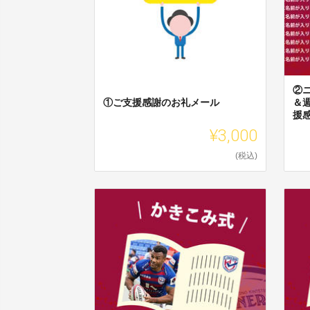
②
①ご支援感謝のお礼メール
＆
援
¥3,000
(税込)