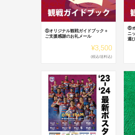
⑥
⑤オリジナル観戦ガイドブック＋
ニ
ご支援感謝のお礼メール
週ひ
¥3,500
(税込/送料込)