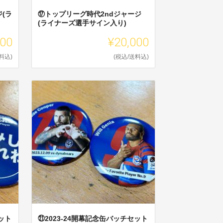
(ラ
⑰トップリーグ時代2ndジャージ
(ライナーズ選手サイン入り)
000
¥20,000
料込)
(税込/送料込)
ット
㉑2023-24開幕記念缶バッチセット