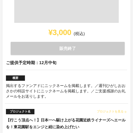
¥3,000
(税込)
販売終了
ご提供予定時期：12月中旬
概要
掲出するファンアドにニックネームを掲載します。／週刊ひがしおお
さかの特設サイトにニックネームを掲載します。／ご支援感謝のお礼
メールをお送りします。
プロジェクト名
プロジェクトを見る
arrow_forward
【行こう頂点へ！】日本一へ駆け上がる花園近鉄ライナーズへエール
を！東花園駅をエンジと紺に染め上げたい