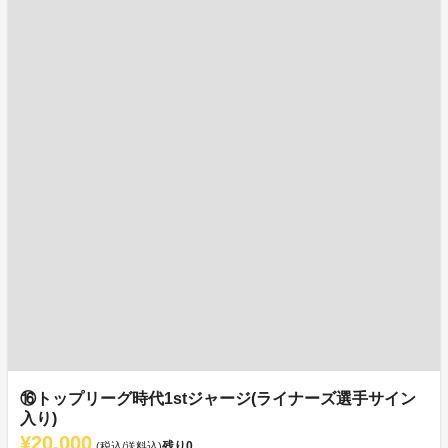
⑯トップリーグ時代1stジャージ(ライナーズ選手サイン
入り)
¥20,000
残り
0
(税込/送料込)