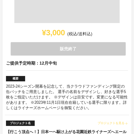
¥3,000
(税込/送料込)
販売終了
ご提供予定時期：12月中旬
概要
2023-24シーズン開幕を記念して、当クラウドファンディング限定の
缶バッチをご用意しました。 選手の名前をデザインし、好きな選手5
枚をご指定いただけます。 ※デザインは目安です。変更になる可能性
があります。 ※2023年11月1日現在在籍している選手に限ります。詳
しくはライナーズホームページを御覧ください。
プロジェクト名
プロジェクトを見る
arrow_forward
【行こう頂点へ！】日本一へ駆け上がる花園近鉄ライナーズへエール