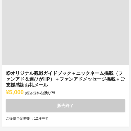
⑥オリジナル観戦ガイドブック＋ニックネーム掲載（フ
ァンアド＆週ひがHP）＋ファンアドメッセージ掲載＋ご
支援感謝お礼メール
¥5,000
残り
75
(税込/送料込)
販売終了
ご提供予定時期：12月中旬