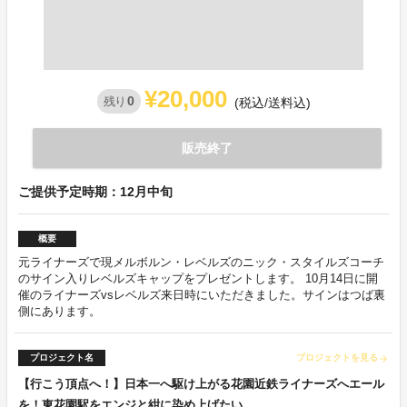
¥20,000
0
残り
(税込/送料込)
販売終了
ご提供予定時期：12月中旬
概要
元ライナーズで現メルボルン・レベルズのニック・スタイルズコーチ
のサイン入りレベルズキャップをプレゼントします。 10月14日に開
催のライナーズvsレベルズ来日時にいただきました。サインはつば裏
側にあります。
プロジェクト名
プロジェクトを見る
arrow_forward
【行こう頂点へ！】日本一へ駆け上がる花園近鉄ライナーズへエール
を！東花園駅をエンジと紺に染め上げたい