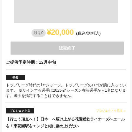
¥20,000
0
残り
(税込/送料込)
販売終了
ご提供予定時期：12月中旬
概要
トップリーグ時代の1stジャージ。トップリーグのロゴが腕に入ってい
ます。 ※サインする選手は2023-24シーズン在籍選手から1名になりま
す。選手を指定することはできません。
プロジェクト名
プロジェクトを見る
arrow_forward
【行こう頂点へ！】日本一へ駆け上がる花園近鉄ライナーズへエール
を！東花園駅をエンジと紺に染め上げたい