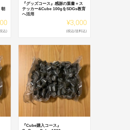
『グッズコース』感謝の葉書＋ス
 朝
テッカー&Cube 100gをSDGs教育
へ活用
000
¥3,000
(税込)
(税込/送料込)
『Cube購入コース』