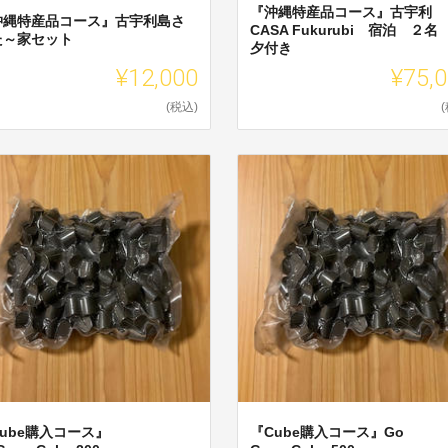
『沖縄特産品コース』古宇利
沖縄特産品コース』古宇利島さ
CASA Fukurubi 宿泊 ２名
た～家セット
夕付き
¥12,000
¥75,
(税込)
ube購入コース』
『Cube購入コース』Go