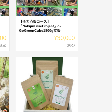
【全力応援コース】
「NakijinBlueProject」へ
GoGreenCube1800g支援
000
¥30,000
(税込)
(税込)