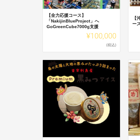
【全力応援コース】
【
「NakijinBlueProject」へ
ー
GoGreenCube7000g支援
¥100,000
(税込)