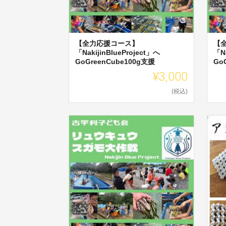
【全力応援コース】
【
「NakijinBlueProject」へ
「Na
GoGreenCube100g支援
Go
¥3,000
(税込)