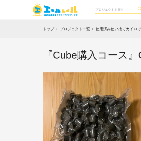
トップ
プロジェクト一覧
使用済み使い捨てカイロで
chevron_right
chevron_right
『Cube購入コース』GoG