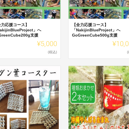
全力応援コース】
【全力応援コース】
kijinBlueProject」へ
「NakijinBlueProject」へ
GreenCube200g支援
GoGreenCube500g支援
¥5,000
¥10,
(税込)