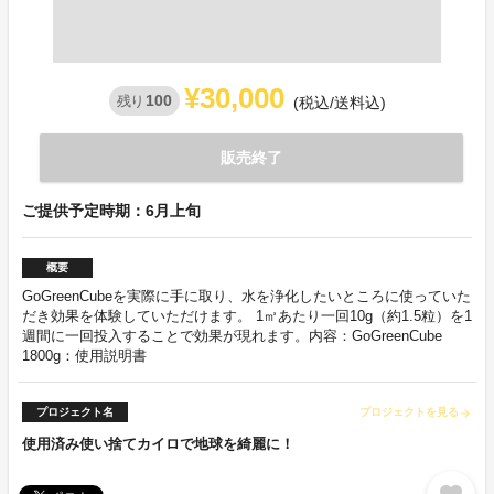
¥30,000
100
残り
(税込/送料込)
販売終了
ご提供予定時期：6月上旬
概要
GoGreenCubeを実際に手に取り、水を浄化したいところに使っていた
だき効果を体験していただけます。 1㎥あたり一回10g（約1.5粒）を1
週間に一回投入することで効果が現れます。内容：GoGreenCube
1800g：使用説明書
プロジェクト名
プロジェクトを見る
arrow_forward
使用済み使い捨てカイロで地球を綺麗に！