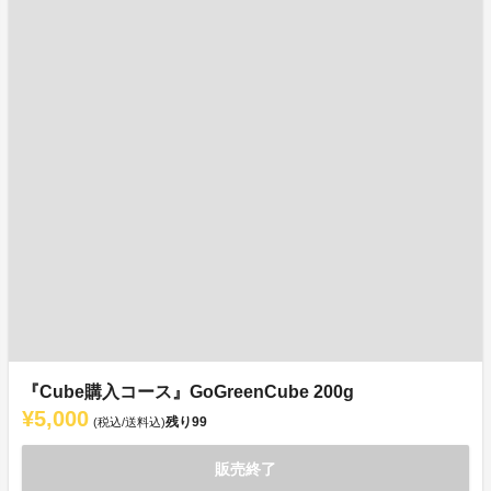
『Cube購入コース』GoGreenCube 200g
¥5,000
残り
99
(税込/送料込)
販売終了