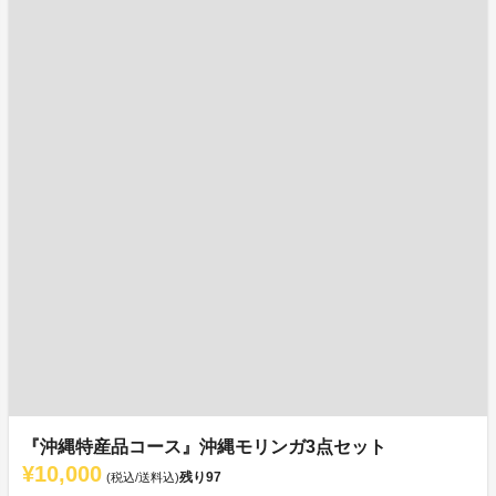
『沖縄特産品コース』沖縄モリンガ3点セット
¥10,000
残り
97
(税込/送料込)