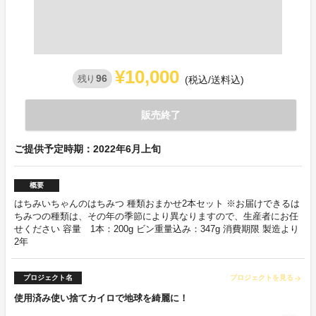
¥10,000
96
残り
(税込/送料込)
販売終了
ご提供予定時期：2022年6月上旬
概要
はちみいちゃんのはちみつ 種類おまかせ2本セット ※お届けできるは
ちみつの種類は、その年の季節により異なりますので、生産者にお任
せください 容量 1本：200g ビン重量込み：347g 消費期限 製造より
2年
プロジェクト名
プロジェクトを見る
arrow_forward
使用済み使い捨てカイロで地球を綺麗に！