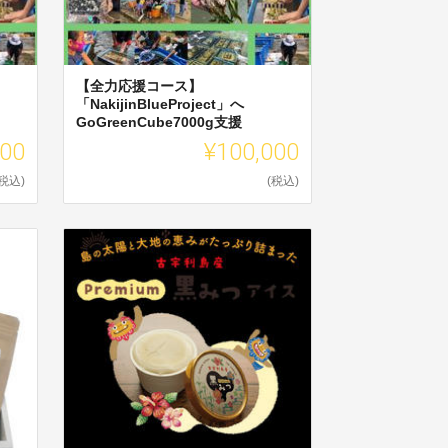
【全力応援コース】
「NakijinBlueProject」へ
GoGreenCube7000g支援
000
¥100,000
(税込)
(税込)