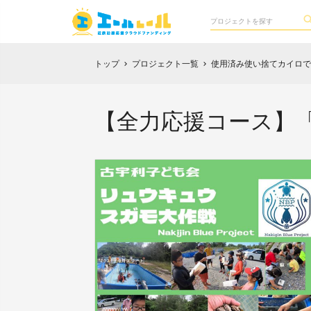
トップ
プロジェクト一覧
使用済み使い捨てカイロで
chevron_right
chevron_right
【全力応援コース】「Naki