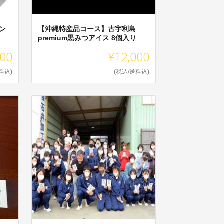
ン
【沖縄特産品コース】古宇利島
premium黒みつアイス 8個入り
000
¥12,000
料込)
(税込/送料込)