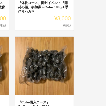
ス
『体験コース』開封イベント『開
教育
封の儀』参加券＋Cube 100g＋手
作りハガキ
000
¥3,000
料込)
(税込)
『Cube購入コース』