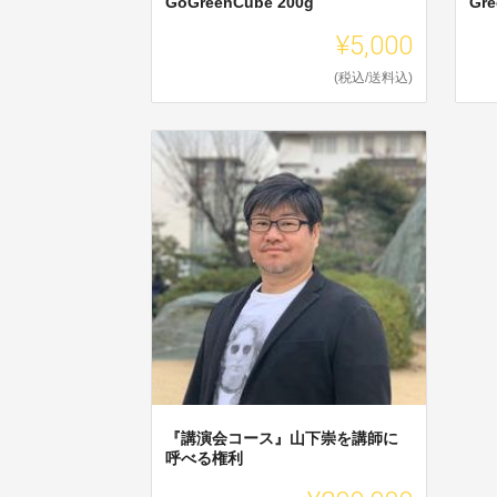
GoGreenCube 200g
Gre
¥5,000
(税込/送料込)
『講演会コース』山下崇を講師に
呼べる権利