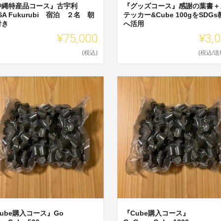
沖縄特産品コース』古宇利
『グッズコース』感謝の葉書＋
SA Fukurubi 宿泊 ２名 朝
テッカー&Cube 100gをSDGs
付き
へ活用
¥75,000
¥3,
(税込)
(税込/送
ube購入コース』Go
『Cube購入コース』