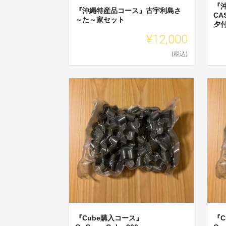
『
『沖縄特産品コース』古宇利島さ
CA
～た～家セット
夕
¥12,000
(税込)
『Cube購入コース』
『C