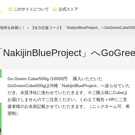
このサイトについて
公式ストア
地球を綺麗に！
【全力応援コース】「NakijinBlueProject」へGoGreenCube50
chevron_right
jinBlueProject」へGoGre
Go Green Cube/500g /10000円 購入いただいた
GoGreenCube500gは沖縄「NakijinBlueProject」へ送らせていた
だき。水質浄化に使わせていただきます。※ご購入様にCubeは
お届けしませんのでご注意ください。くわえて報告＋HPにご支
援者様のお名前記載させていただきます。（ニックネーム可、希
望制）