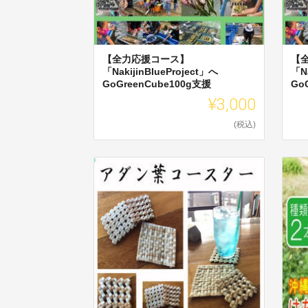
【全力応援コース】
【
「NakijinBlueProject」へ
「Na
GoGreenCube100g支援
Go
¥3,000
(税込)