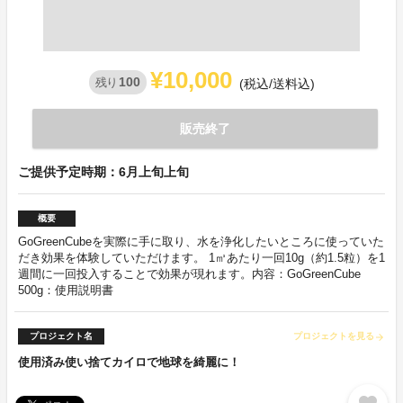
¥10,000
100
残り
(税込/送料込)
販売終了
ご提供予定時期：6月上旬上旬
概要
GoGreenCubeを実際に手に取り、水を浄化したいところに使っていた
だき効果を体験していただけます。 1㎥あたり一回10g（約1.5粒）を1
週間に一回投入することで効果が現れます。内容：GoGreenCube
500g：使用説明書
プロジェクト名
プロジェクトを見る
arrow_forward
使用済み使い捨てカイロで地球を綺麗に！