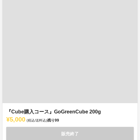
『Cube購入コース』GoGreenCube 200g
¥5,000
残り
99
(税込/送料込)
販売終了