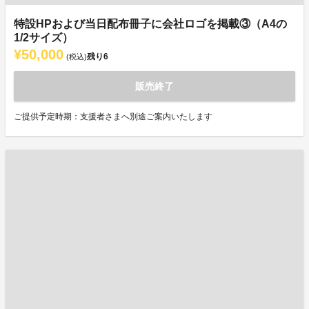
特設HPおよび当日配布冊子に会社ロゴを掲載③（A4の
1/2サイズ）
¥50,000
残り
6
(税込)
販売終了
ご提供予定時期：支援者さまへ別途ご案内いたします