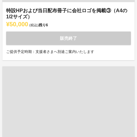
特設HPおよび当日配布冊子に会社ロゴを掲載③（A4の
1/2サイズ）
¥50,000
残り
6
(税込)
販売終了
ご提供予定時期：支援者さまへ別途ご案内いたします