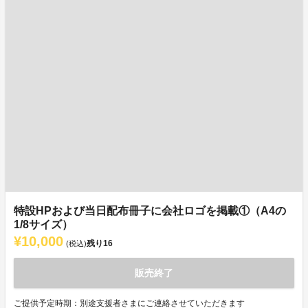
特設HPおよび当日配布冊子に会社ロゴを掲載①（A4の
1/8サイズ）
¥10,000
残り
16
(税込)
販売終了
ご提供予定時期：別途支援者さまにご連絡させていただきます