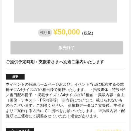
¥50,000
6
残り
(税込)
販売終了
ご提供予定時期：支援者さまへ別途ご案内いたします
概要
本イベントの特設ホームページおよび、イベント当日に配布する公式
冊子にA4サイズの1/2相当枠で掲載いたします。 ・掲載媒体：特設HP
／当日配布冊子 ・掲載サイズ：A4サイズの1/2相当 ・掲載内容：自由
（画像・テキスト・PR内容等） ※内容については、載せられないも
のもございます。ご相談ください。 ※掲載データはご支援後、主催者
よりご案内する方法にてご提出をお願いいたします。 ※掲載内容・配
置順は主催者にて調整させていただく場合があります。
プロジェクト名
プロジェクトを見る