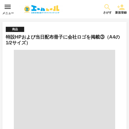
さがす
新規登録
メニュー
商品
特設HPおよび当日配布冊子に会社ロゴを掲載③（A4の
1/2サイズ）