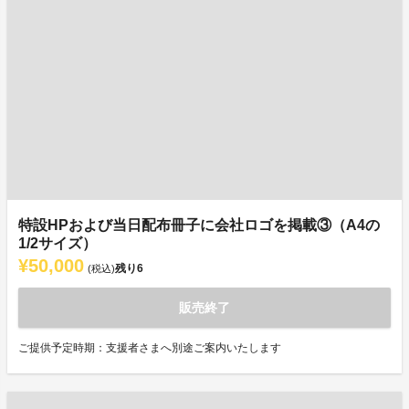
特設HPおよび当日配布冊子に会社ロゴを掲載③（A4の
1/2サイズ）
¥50,000
残り
6
(税込)
販売終了
ご提供予定時期：支援者さまへ別途ご案内いたします