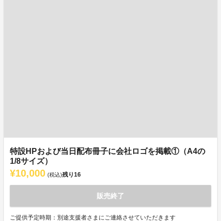
特設HPおよび当日配布冊子に会社ロゴを掲載①（A4の
1/8サイズ）
¥10,000
残り
16
(税込)
販売終了
ご提供予定時期：別途支援者さまにご連絡させていただきます