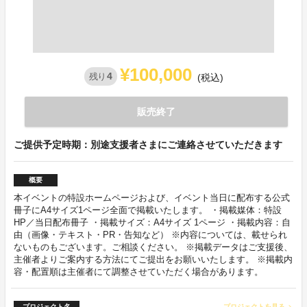
¥100,000
4
残り
(税込)
販売終了
ご提供予定時期：別途支援者さまにご連絡させていただきます
概要
本イベントの特設ホームページおよび、イベント当日に配布する公式
冊子にA4サイズ1ページ全面で掲載いたします。 ・掲載媒体：特設
HP／当日配布冊子 ・掲載サイズ：A4サイズ 1ページ ・掲載内容：自
由（画像・テキスト・PR・告知など） ※内容については、載せられ
ないものもございます。ご相談ください。 ※掲載データはご支援後、
主催者よりご案内する方法にてご提出をお願いいたします。 ※掲載内
容・配置順は主催者にて調整させていただく場合があります。
プロジェクト名
プロジェクトを見る