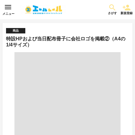
さがす
新規登録
メニュー
商品
特設HPおよび当日配布冊子に会社ロゴを掲載②（A4の
1/4サイズ）