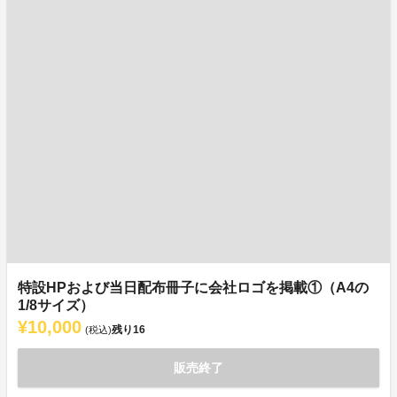
特設HPおよび当日配布冊子に会社ロゴを掲載①（A4の
1/8サイズ）
¥10,000
残り
16
(税込)
販売終了