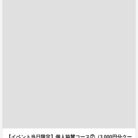
【イベント当日限定】個人協賛コース②（3,000円分クー