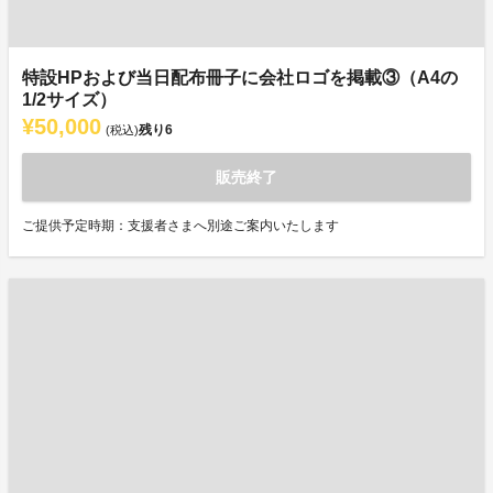
特設HPおよび当日配布冊子に会社ロゴを掲載③（A4の
1/2サイズ）
¥50,000
残り
6
(税込)
販売終了
ご提供予定時期：支援者さまへ別途ご案内いたします