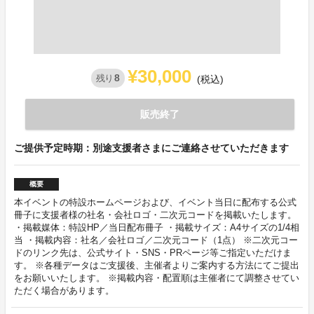
¥30,000
8
残り
(税込)
販売終了
ご提供予定時期：別途支援者さまにご連絡させていただきます
概要
本イベントの特設ホームページおよび、イベント当日に配布する公式
冊子に支援者様の社名・会社ロゴ・二次元コードを掲載いたします。
・掲載媒体：特設HP／当日配布冊子 ・掲載サイズ：A4サイズの1/4相
当 ・掲載内容：社名／会社ロゴ／二次元コード（1点） ※二次元コー
ドのリンク先は、公式サイト・SNS・PRページ等ご指定いただけま
す。 ※各種データはご支援後、主催者よりご案内する方法にてご提出
をお願いいたします。 ※掲載内容・配置順は主催者にて調整させてい
ただく場合があります。