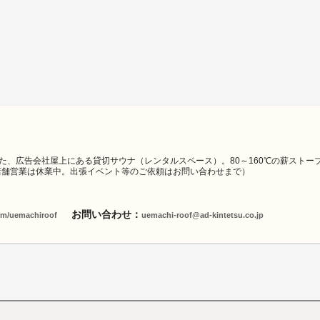
た、広告会社屋上にある貸切サウナ（レンタルスペース）。80～160℃の薪ストー
店舗営業は休業中。出張イベント等のご依頼はお問い合わせまで）
お問い合わせ：
com/uemachiroof
uemachi-roof@ad-kintetsu.co.jp