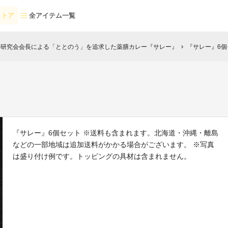
ストア
全アイテム一覧
膳研究会会長による「ととのう」を追求した薬膳カレー『サレー』
『サレー』6個
chevron_right
『サレー』6個セット ※送料も含まれます。北海道・沖縄・離島
などの一部地域は追加送料がかかる場合がございます。 ※写真
は盛り付け例です。トッピングの具材は含まれません。