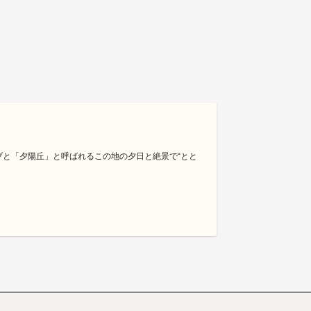
ブと「夕陽丘」と呼ばれるこの地の夕日と絶景で“とと