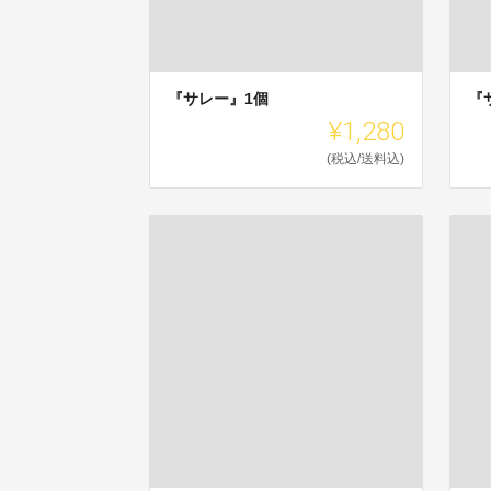
『サレー』1個
『
¥1,280
(税込/送料込)