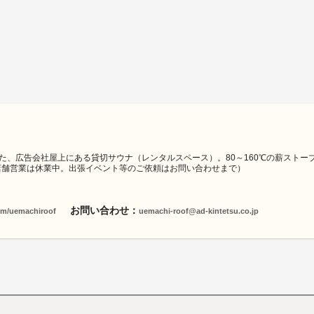
た、広告会社屋上にある貸切サウナ（レンタルスペース）。80～160℃の薪ストー
店舗営業は休業中。出張イベント等のご依頼はお問い合わせまで）
お問い合わせ：
com/uemachiroof
uemachi-roof@ad-kintetsu.co.jp