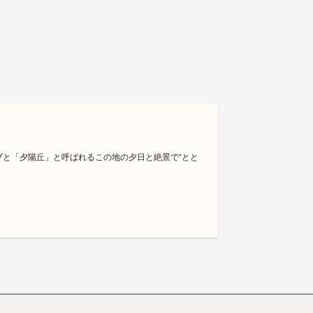
ブと「夕陽丘」と呼ばれるこの地の夕日と絶景で“とと