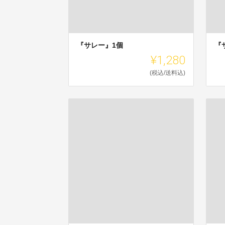
『サレー』1個
『
¥1,280
(税込/送料込)