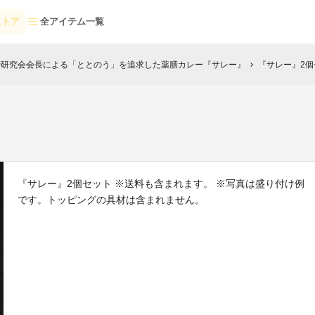
ストア
全アイテム一覧
膳研究会会長による「ととのう」を追求した薬膳カレー『サレー』
『サレー』2個
chevron_right
『サレー』2個セット ※送料も含まれます。 ※写真は盛り付け例
です。トッピングの具材は含まれません。