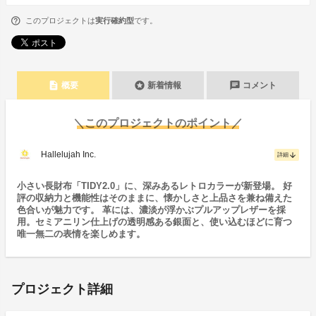
このプロジェクトは
実行確約型
です。
description
stars
chat
概要
新着情報
コメント
＼このプロジェクトのポイント／
Hallelujah Inc.
arrow_downward
詳細
小さい長財布「TIDY2.0」に、深みあるレトロカラーが新登場。 好
評の収納力と機能性はそのままに、懐かしさと上品さを兼ね備えた
色合いが魅力です。 革には、濃淡が浮かぶプルアップレザーを採
用。セミアニリン仕上げの透明感ある銀面と、使い込むほどに育つ
唯一無二の表情を楽しめます。
プロジェクト詳細