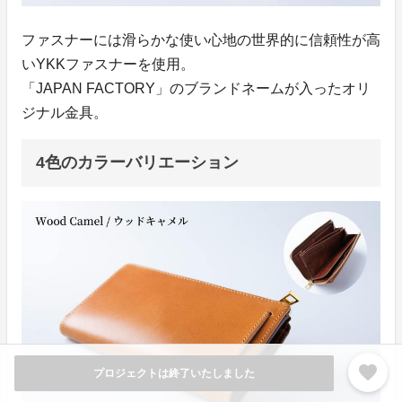
ファスナーには滑らかな使い心地の世界的に信頼性が高
いYKKファスナーを使用。
「JAPAN FACTORY」のブランドネームが入ったオリ
ジナル金具。
4色のカラーバリエーション
favorite
プロジェクトは終了いたしました