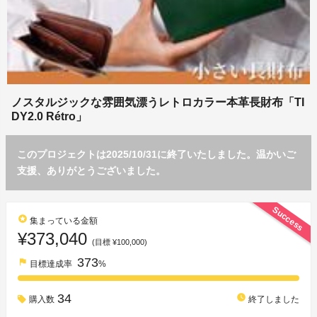
ノスタルジックな雰囲気漂うレトロカラー本革長財布「TI
DY2.0 Rétro」
このプロジェクトは2025/10/31に終了いたしました。温かいご
支援、ありがとうございました。
Success
stars
集まっている金額
¥373,040
(目標 ¥100,000)
373
flag
目標達成率
%
34
watch_later
購入数
終了しました