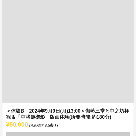
＜体験B 2024年9月9日(月)13:00＞伽藍三堂と中之坊拝
観＆「中将姫御影」版画体験(所要時間:約180分)
¥50,000
残り
7
(税込/送料込)