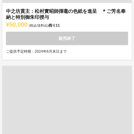
中之坊貫主：松村實昭師揮毫の色紙を進呈 ＊ご芳名奉
納と特別御朱印授与
¥50,000
残り
11
(税込/送料込)
販売終了
ご提供予定時期：2024年6月末日まで