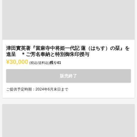
津田實英著『當麻寺中将姫一代記 蓮（はちす）の栞』を
進呈 ＊ご芳名奉納と特別御朱印授与
¥30,000
残り
41
(税込/送料込)
販売終了
ご提供予定時期：2024年6月末日まで