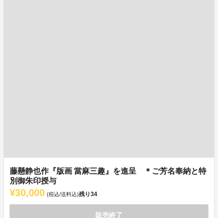
藤懸静也作『版画 當麻三趣』を進呈 ＊ご芳名奉納と特
別御朱印授与
¥30,000
残り
34
(税込/送料込)
販売終了