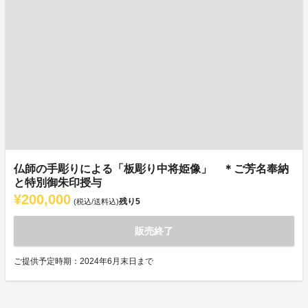
仏師の手彫りによる「板彫り中将姫像」 ＊ご芳名奉納
と特別御朱印授与
¥200,000
残り
5
(税込/送料込)
販売終了
ご提供予定時期：2024年6月末日まで