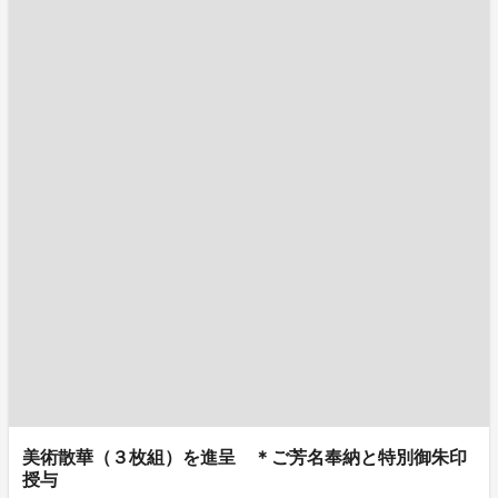
美術散華（３枚組）を進呈 ＊ご芳名奉納と特別御朱印
授与