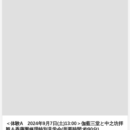
＜体験A 2024年9月7日(土)13:00＞伽藍三堂と中之坊拝
観＆香藕園修理特別見学会(所要時間:約90分)