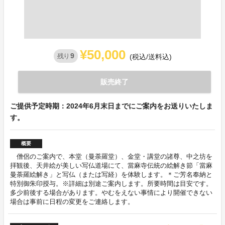
¥50,000
9
残り
(税込/送料込)
販売終了
ご提供予定時期：2024年6月末日までにご案内をお送りいたしま
す。
概要
僧侶のご案内で、本堂（曼荼羅堂）、金堂・講堂の諸尊、中之坊を
拝観後、天井絵が美しい写仏道場にて、當麻寺伝統の絵解き節「當麻
曼荼羅絵解き」と写仏（または写経）を体験します。＊ご芳名奉納と
特別御朱印授与。※詳細は別途ご案内します。所要時間は目安です。
多少前後する場合があります。やむをえない事情により開催できない
場合は事前に日程の変更をご連絡します。