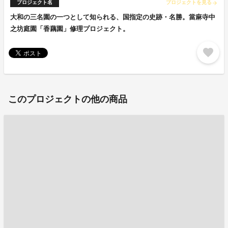
プロジェクト名
プロジェクトを見る
arrow_forward
大和の三名園の一つとして知られる、国指定の史跡・名勝。當麻寺中
之坊庭園「香藕園」修理プロジェクト。
favorite
このプロジェクトの他の商品