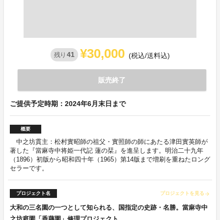
¥30,000
41
残り
(税込/送料込)
販売終了
ご提供予定時期：2024年6月末日まで
概要
中之坊貫主：松村實昭師の祖父・實照師の師にあたる津田實英師が
著した『當麻寺中将姫一代記 蓮の栞』を進呈します。明治二十九年
（1896）初版から昭和四十年（1965）第14版まで増刷を重ねたロング
セラーです。
プロジェクト名
プロジェクトを見る
arrow_forward
大和の三名園の一つとして知られる、国指定の史跡・名勝。當麻寺中
之坊庭園「香藕園」修理プロジェクト。