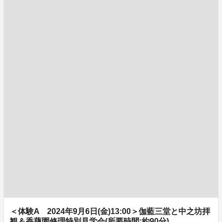
＜体験A 2024年9月6日(金)13:00＞伽藍三堂と中之坊拝
観＆香藕園修理特別見学会(所要時間:約90分)