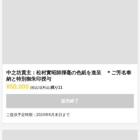
中之坊貫主：松村實昭師揮毫の色紙を進呈 ＊ご芳名奉
納と特別御朱印授与
¥50,000
残り
11
(税込/送料込)
販売終了
ご提供予定時期：2024年6月末日まで