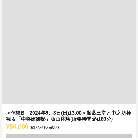
＜体験B 2024年9月8日(日)13:00＞伽藍三堂と中之坊拝
観＆「中将姫御影」版画体験(所要時間:約180分)
¥50,000
残り
7
(税込/送料込)