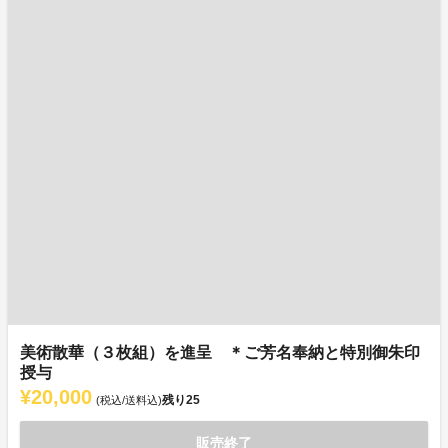
美術散華（３枚組）を進呈 ＊ご芳名奉納と特別御朱印
授与
¥20,000
残り
25
(税込/送料込)
販売終了