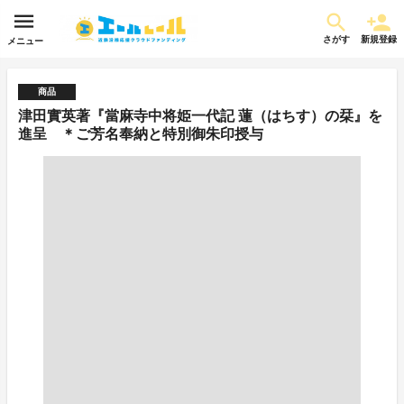
さがす
新規登録
メニュー
商品
津田實英著『當麻寺中将姫一代記 蓮（はちす）の栞』を
進呈 ＊ご芳名奉納と特別御朱印授与