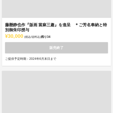
藤懸静也作『版画 當麻三趣』を進呈 ＊ご芳名奉納と特
別御朱印授与
¥30,000
残り
34
(税込/送料込)
販売終了
ご提供予定時期：2024年6月末日まで