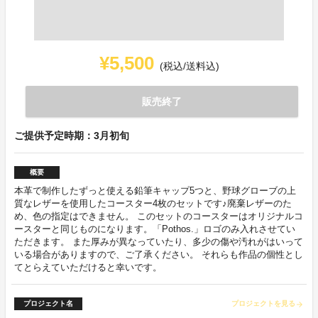
¥5,500
(税込/送料込)
販売終了
ご提供予定時期：3月初旬
概要
本革で制作したずっと使える鉛筆キャップ5つと、野球グローブの上
質なレザーを使用したコースター4枚のセットです♪廃棄レザーのた
め、色の指定はできません。 このセットのコースターはオリジナルコ
ースターと同じものになります。「Pothos.」ロゴのみ入れさせてい
ただきます。 また厚みが異なっていたり、多少の傷や汚れがはいって
いる場合がありますので、ご了承ください。 それらも作品の個性とし
てとらえていただけると幸いです。
プロジェクト名
プロジェクトを見る
arrow_forward