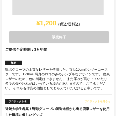
¥1,200
(税込/送料込)
販売終了
ご提供予定時期：3月初旬
概要
野球グローブの上質なレザーを使用した、直径10cmのレザーコース
ターです。 Pothos.写真のロゴのみのシンプルなデザインです。 廃棄
レザーのため、色の指定はできません。 また厚みが異なっていたり、
多少の傷や汚れがはいっている場合がありますので、ご了承くださ
い。 それらも作品の個性としてとらえていただけると幸いです。
プロジェクト名
プロジェクトを見る
arrow_forward
近畿大学生考案！野球グローブの製造過程から出る廃棄レザーを使用
した環境に優しいグッズ