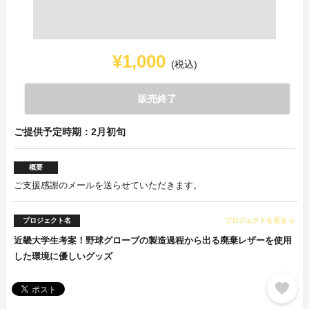
¥1,000
(税込)
販売終了
ご提供予定時期：2月初旬
概要
ご支援感謝のメールを送らせていただきます。
プロジェクト名
プロジェクトを見る
arrow_forward
近畿大学生考案！野球グローブの製造過程から出る廃棄レザーを使用
した環境に優しいグッズ
favorite