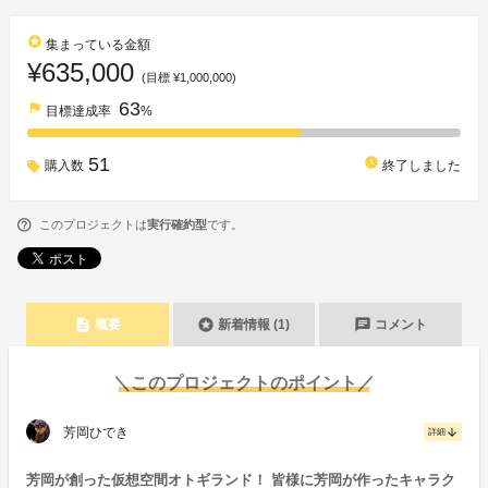
stars
集まっている金額
¥635,000
(目標 ¥1,000,000)
63
flag
目標達成率
%
51
watch_later
購入数
終了しました
このプロジェクトは
実行確約型
です。
description
stars
chat
概要
新着情報 (1)
コメント
＼このプロジェクトのポイント／
芳岡ひでき
arrow_downward
詳細
芳岡が創った仮想空間オトギランド！ 皆様に芳岡が作ったキャラク