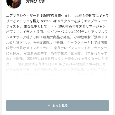
芳岡ひでき
エアブラシウィザード 1956年奈良市生まれ 現在も奈良市にギャラ
リーとアトリエを構え かわいいキャラクターを描くエアブラシアー
ティスト。 主な仕事として・・・ 1998年99年年末＆サマージャン
ボ宝くじにイラスト採用。 ジグソーパズルは1994年よりアップルワ
ン＆エポック社より約50種類の商品が発売。 小学校教材「漢字ドリ
ル＆計算ドリル」を光文書院より発売。 キャラクターとしては南都
銀行ソラ君がメインキャラに！ 奈良テレビマスコットキャラクター
にも採用。 私立育英西中学・高等学校の「菫＆霞」（すみれ＆かす
み）を制作。 2018年には奈良県タクシー協会のキャラクターにも採
用。 近鉄百貨店奈良店では2001年より21年間連続で毎年お正月
に展示会を開催。 その他近鉄百貨店ハルカスや阪急うめだ店で展示
会を開催。 1956年奈良市生まれ エアブラシの魔術師と呼ばれ、癒
しの世界を描き続ける。
ホームページ：
https://socks.co.jp/
もっと見る
add
お問い合わせ：
info@socks.co.jp