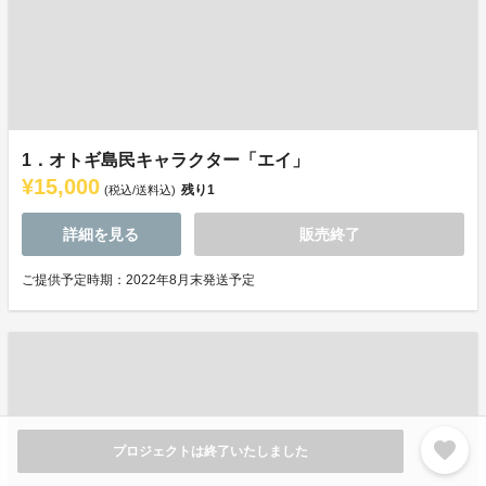
1．オトギ島民キャラクター「エイ」
¥15,000
残り
1
(税込/送料込)
詳細を見る
販売終了
ご提供予定時期：2022年8月末発送予定
favorite
プロジェクトは終了いたしました