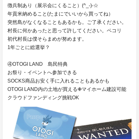
徴兵制あり（展示会にくること）(^_-)-☆
年貢米納めること(たまにでいいから買ってね）
突然島がなくなることもあるかも。ご了承ください。
村長に何かあったと思って許してください。ペコリ
初代村長は僕そらまめが努めます。
1年ごとに総選挙？
④OTOGI LAND 島民特典
お祭り・イベントへ参加できる
SOCKS商品お安く手に入れることもあるかも
OTOGI LAND内の土地が買える✙マイホーム建設可能
クラウドファンディング挑戦OK