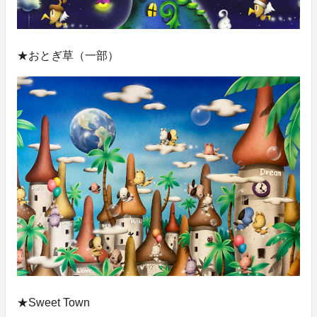
★おとぎ草（一部）
★Sweet Town