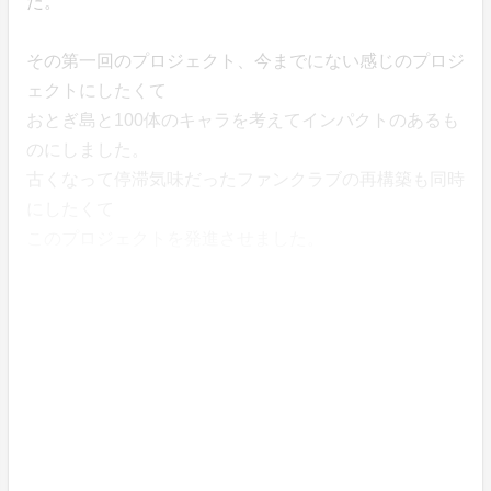
た。
その第一回のプロジェクト、今までにない感じのプロジ
ェクトにしたくて
おとぎ島と100体のキャラを考えてインパクトのあるも
のにしました。
古くなって停滞気味だったファンクラブの再構築も同時
にしたくて
このプロジェクトを発進させました。
ファンの皆様と一緒にここで何かを企てたいという夢が
僕の心を動かしました。
どうか皆様、ご支援よろしくお願いいたします。
そして皆さんと一緒に楽しい企画や商品を作っていきま
しょう！