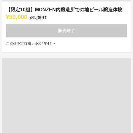
【限定10組】MONZEN内醸造所での地ビール醸造体験
¥50,000
残り
7
(税込)
販売終了
ご提供予定時期：令和4年4月~