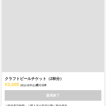
クラフトビールチケット（2杯分）
¥3,000
残り
128
(税込/送料込)
販売終了
ご提供予定時期：ご購入月の翌月以降に順次発送