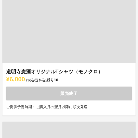
道明寺麦酒オリジナルTシャツ（モノクロ）
¥6,000
残り
10
(税込/送料込)
販売終了
ご提供予定時期：ご購入月の翌月以降に順次発送