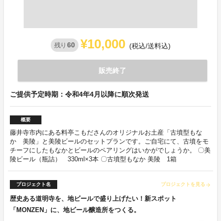
¥10,000
60
残り
(税込/送料込)
販売終了
ご提供予定時期：令和4年4月以降に順次発送
概要
藤井寺市内にある料亭こもださんのオリジナルお土産「古墳型もな
か 美陵」と美陵ビールのセットプランです。ご自宅にて、古墳をモ
チーフにしたもなかとビールのペアリングはいかがでしょうか。 〇美
陵ビール（瓶詰） 330ml×3本 〇古墳型もなか 美陵 1箱
プロジェクト名
プロジェクトを見る
arrow_forward
歴史ある道明寺を、地ビールで盛り上げたい！新スポット
「MONZEN」に、地ビール醸造所をつくる。