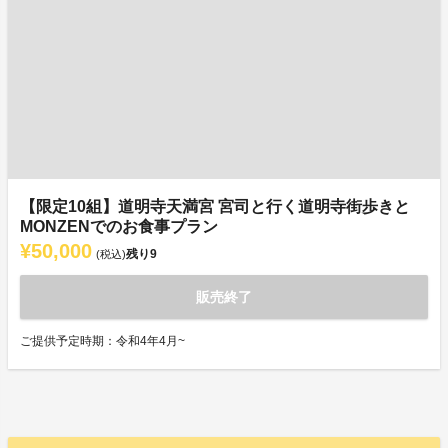
【限定10組】道明寺天満宮 宮司と行く道明寺街歩きと
MONZENでのお食事プラン
¥50,000
残り
9
(税込)
販売終了
ご提供予定時期：令和4年4月~