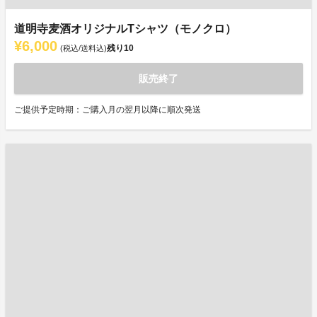
道明寺麦酒オリジナルTシャツ（モノクロ）
¥6,000
残り
10
(税込/送料込)
販売終了
ご提供予定時期：ご購入月の翌月以降に順次発送