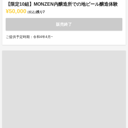
【限定10組】MONZEN内醸造所での地ビール醸造体験
¥50,000
残り
7
(税込)
販売終了
ご提供予定時期：令和4年4月~