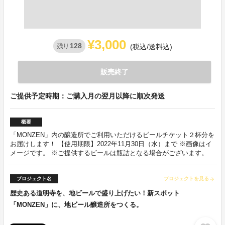
¥3,000
128
残り
(税込/送料込)
販売終了
ご提供予定時期：ご購入月の翌月以降に順次発送
概要
「MONZEN」内の醸造所でご利用いただけるビールチケット２杯分を
お届けします！ 【使用期限】2022年11月30日（水）まで ※画像はイ
メージです。 ※ご提供するビールは瓶詰となる場合がございます。
プロジェクト名
プロジェクトを見る
arrow_forward
歴史ある道明寺を、地ビールで盛り上げたい！新スポット
「MONZEN」に、地ビール醸造所をつくる。