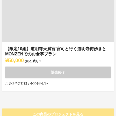
【限定10組】道明寺天満宮 宮司と行く道明寺街歩きと
MONZENでのお食事プラン
¥50,000
残り
9
(税込)
販売終了
ご提供予定時期：令和4年4月~
この商品のプロジェクトを見る