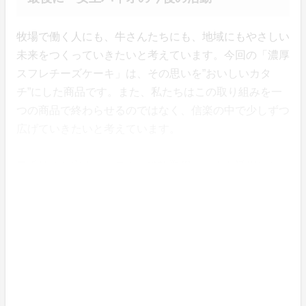
牧場で働く人にも、牛さんたちにも、地域にもやさしい
未来をつくっていきたいと考えています。今回の「濃厚
スフレチーズケーキ」は、その思いを”おいしいカタ
チ”にした商品です。また、私たちはこの取り組みを一
つの商品で終わらせるのではなく、信楽の中で少しずつ
広げていきたいと考えています。
最近始めた安土システム（特許取得）の土を活用したい
ちご栽培については今後「夏いちご」の栽培にも挑戦し
ていく予定です。
これからも、アニマルウェルフェア × 農商工連携を軸
に、牧場の新たな価値を生み出す商品づくりに取り組ん
でまいります。このチーズケーキを通して、山田牧場さ
んの魅力や信楽町の魅力を、もっと多くの方に届けてい