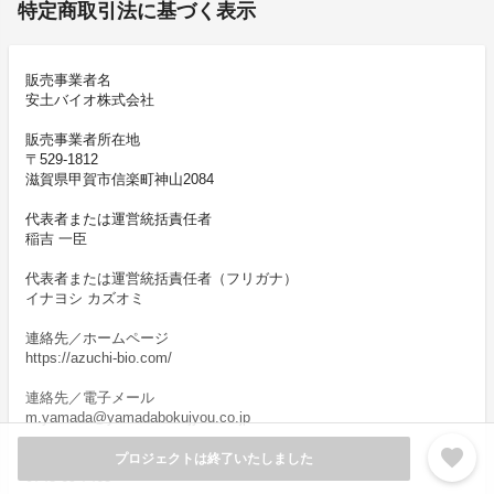
特定商取引法に基づく表示
販売事業者名
安土バイオ株式会社
販売事業者所在地
〒529-1812
滋賀県甲賀市信楽町神山2084
代表者または運営統括責任者
稲吉 一臣
代表者または運営統括責任者（フリガナ）
イナヨシ カズオミ
連絡先／ホームページ
https://azuchi-bio.com/
連絡先／電子メール
m.yamada@yamadabokujyou.co.jp
favorite
連絡先／TEL
プロジェクトは終了いたしました
0748-69-7463