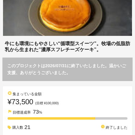
牛にも環境にもやさしい“循環型スイーツ”。牧場の低脂肪
乳から生まれた”濃厚スフレチーズケーキ”。
このプロジェクトは2026/07/31に終了いたしました。温かいご
支援、ありがとうございました。
stars
集まっている金額
¥73,500
(目標 ¥100,000)
73
flag
目標達成率
%
21
watch_later
購入数
終了しました