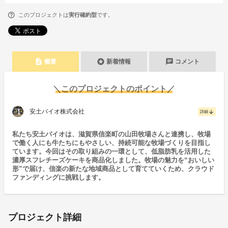
このプロジェクトは
実行確約型
です。
description
stars
chat
概要
新着情報
コメント
＼このプロジェクトのポイント／
安土バイオ株式会社
arrow_downward
詳細
私たち安土バイオは、滋賀県信楽町の山田牧場さんと連携し、牧場
で働く人にも牛たちにもやさしい、持続可能な牧場づくりを目指し
ています。今回はその取り組みの一環として、低脂肪乳を活用した
濃厚スフレチーズケーキを商品化しました。牧場の魅力を“おいしい
形”で届け、信楽の新たな地域商品として育てていくため、クラウド
ファンディングに挑戦します。
プロジェクト詳細