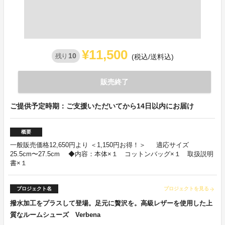
¥11,500
10
残り
(税込/送料込)
販売終了
ご提供予定時期：ご支援いただいてから14日以内にお届け
概要
一般販売価格12,650円より ＜1,150円お得！＞ 適応サイズ
25.5cm〜27.5cm ◆内容：本体×１ コットンバッグ×１ 取扱説明
書×１
プロジェクト名
プロジェクトを見る
arrow_forward
撥水加工をプラスして登場。足元に贅沢を。高級レザーを使用した上
質なルームシューズ Verbena