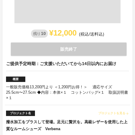
¥12,000
10
残り
(税込/送料込)
販売終了
ご提供予定時期：ご支援いただいてから14日以内にお届け
概要
一般販売価格13,200円より ＜1,200円お得！＞ 適応サイズ
25.5cm〜27.5cm ◆内容：本体×１ コットンバッグ×１ 取扱説明書
×１
プロジェクト名
プロジェクトを見る
arrow_forward
撥水加工をプラスして登場。足元に贅沢を。高級レザーを使用した上
質なルームシューズ Verbena