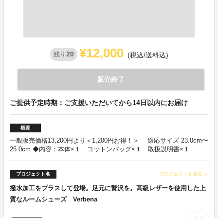
¥12,000
20
残り
(税込/送料込)
販売終了
ご提供予定時期：ご支援いただいてから14日以内にお届け
概要
一般販売価格13,200円より＜1,200円お得！＞ 適応サイズ 23.0cm〜
25.0cm ◆内容：本体×１ コットンバッグ×１ 取扱説明書×１
プロジェクト名
プロジェクトを見る
arrow_forward
撥水加工をプラスして登場。足元に贅沢を。高級レザーを使用した上
質なルームシューズ Verbena