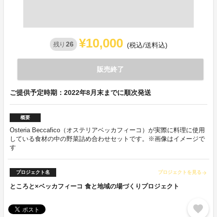
¥10,000
26
残り
(税込/送料込)
販売終了
ご提供予定時期：2022年8月末までに順次発送
概要
Osteria Beccafico（オステリアベッカフィーコ）が実際に料理に使用
している食材の中の野菜詰め合わせセットです。※画像はイメージで
す
プロジェクト名
プロジェクトを見る
arrow_forward
ところと×ベッカフィーコ 食と地域の場づくりプロジェクト
favorite