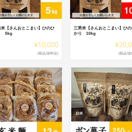
男米【さんおとこまい】ひのひ
三男米【さんおとこまい】ひの
 5kg
かり 10kg
¥10,000
¥20,
(税込/送料込)
(税込/送