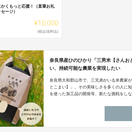
にかくもっと応援！（直筆お礼
ッセージ）
¥10,000
(税込/送料込)
奈良県産ひのひかり「三男米【さんお
い、持続可能な農業を実現したい
奈良県大和郡山市で、三兄弟がいる米農家
とこまい】」。その美味しさを多くの人に
を使った加工品の開発等、新たな挑戦をし
や稲刈りサポートも行い、地域全体の農地
米農業が直面する課題に対し、微力ながら
す。