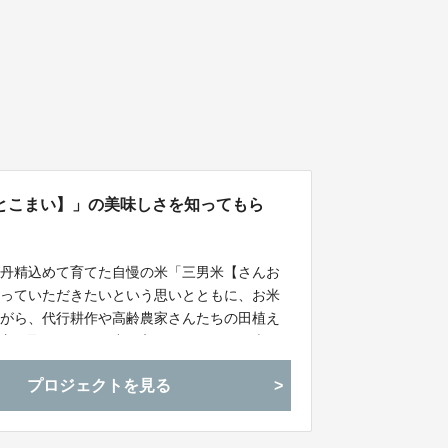
とこまい】」の美味しさを知ってもら
が丹精込めて育てた自慢の米「三男米【さんお
知っていただきたいという思いとともに、お米
ながら、代行耕作や高齢農家さんたちの田植え
を守る取り組みにも力を入れています。日本の
持続可能な農業経営で貢献したいと考えていま
プロジェクトを見る