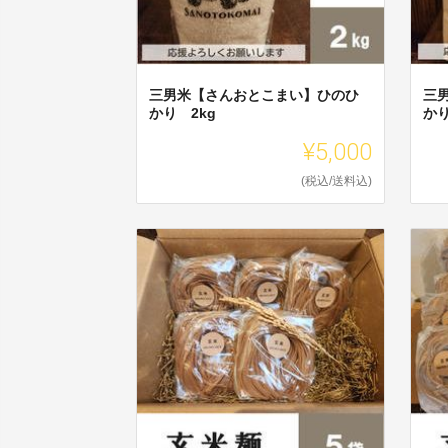
三男米【さんおとこまい】ひのひ
三
かり 2kg
かり
¥5,000
(税込/送料込)