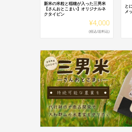
新米の米粒と稲穂が入った三男米
と
【さんおとこまい】オリジナルネ
メ
クタイピン
¥4,000
(税込/送料込)