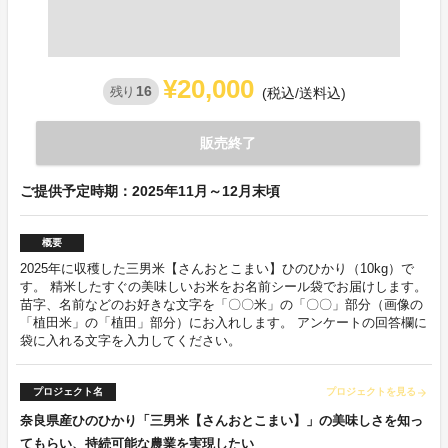
¥20,000
16
残り
(税込/送料込)
販売終了
ご提供予定時期：2025年11月～12月末頃
概要
2025年に収穫した三男米【さんおとこまい】ひのひかり（10kg）で
す。 精米したすぐの美味しいお米をお名前シール袋でお届けします。
苗字、名前などのお好きな文字を「〇〇米」の「〇〇」部分（画像の
「植田米」の「植田」部分）にお入れします。 アンケートの回答欄に
袋に入れる文字を入力してください。
プロジェクト名
プロジェクトを見る
arrow_forward
奈良県産ひのひかり「三男米【さんおとこまい】」の美味しさを知っ
てもらい、持続可能な農業を実現したい