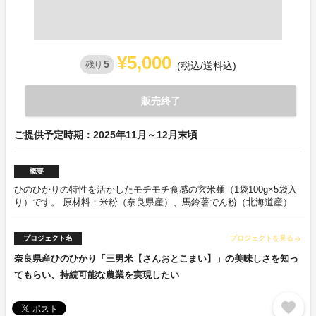
¥5,000
5
残り
(税込/送料込)
販売終了
ご提供予定時期：2025年11月～12月末頃
概要
ひのひかりの特性を活かしたモチモチ食感の玄米麺（1袋100g×5袋入
り）です。 原材料：米粉（奈良県産）、馬鈴薯でん粉（北海道産）
プロジェクト名
プロジェクトを見る
arrow_forward
奈良県産ひのひかり「三男米【さんおとこまい】」の美味しさを知っ
てもらい、持続可能な農業を実現したい
favorite