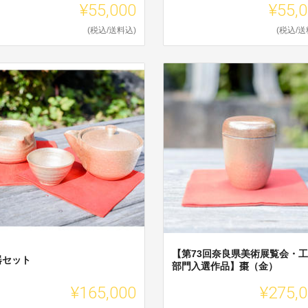
¥55,000
¥55,
(税込/送料込)
(税込/送
【第73回奈良県美術展覧会・
器セット
部門入選作品】棗（金）
¥165,000
¥275,