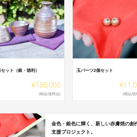
器セット（銀・徳利）
玉パーツ2個セット
¥165,000
¥11,
(税込/送料込)
(税込/送
金色・銀色に輝く、新しい赤膚焼の創
支援プロジェクト。