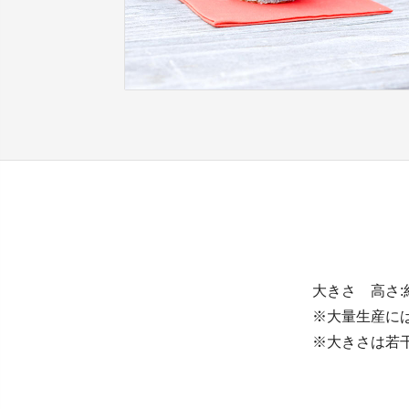
大きさ 高さ:約
※大量生産に
※大きさは若