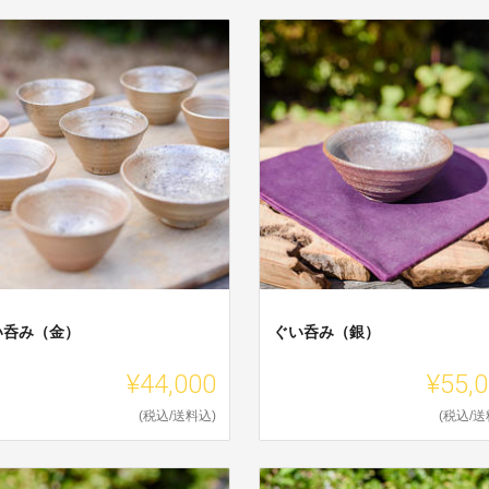
い呑み（金）
ぐい呑み（銀）
¥44,000
¥55,
(税込/送料込)
(税込/送