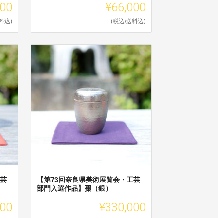
000
¥66,000
料込)
(税込/送料込)
工芸
【第73回奈良県美術展覧会・工芸
部門入選作品】棗（銀）
000
¥330,000