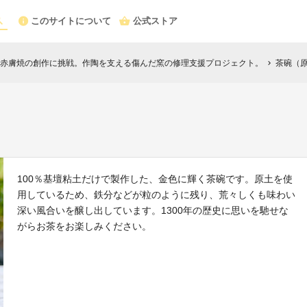
このサイトについて
公式ストア
赤膚焼の創作に挑戦。作陶を支える傷んだ窯の修理支援プロジェクト。
茶碗（
chevron_right
100％基壇粘土だけで製作した、金色に輝く茶碗です。原土を使
用しているため、鉄分などが粒のように残り、荒々しくも味わい
深い風合いを醸し出しています。1300年の歴史に思いを馳せな
がらお茶をお楽しみください。