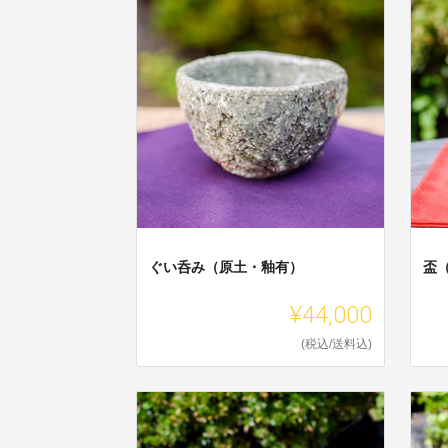
ぐい呑み（原土・釉有）
盃
¥44,000
(税込/送料込)