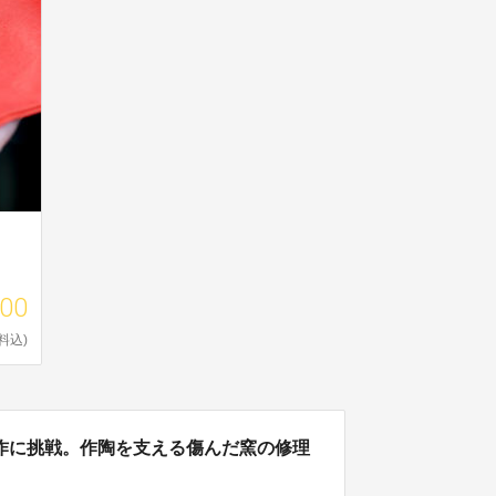
000
料込)
作に挑戦。作陶を支える傷んだ窯の修理